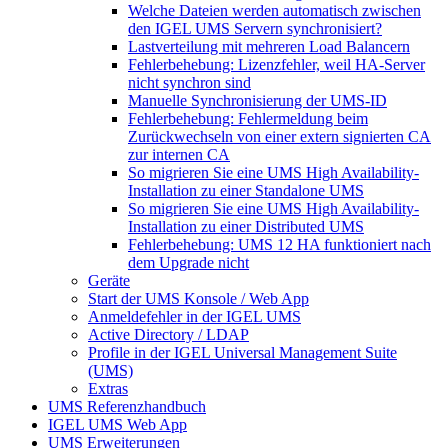
Welche Dateien werden automatisch zwischen
den IGEL UMS Servern synchronisiert?
Lastverteilung mit mehreren Load Balancern
Fehlerbehebung: Lizenzfehler, weil HA-Server
nicht synchron sind
Manuelle Synchronisierung der UMS-ID
Fehlerbehebung: Fehlermeldung beim
Zurückwechseln von einer extern signierten CA
zur internen CA
So migrieren Sie eine UMS High Availability-
Installation zu einer Standalone UMS
So migrieren Sie eine UMS High Availability-
Installation zu einer Distributed UMS
Fehlerbehebung: UMS 12 HA funktioniert nach
dem Upgrade nicht
Geräte
Start der UMS Konsole / Web App
Anmeldefehler in der IGEL UMS
Active Directory / LDAP
Profile in der IGEL Universal Management Suite
(UMS)
Extras
UMS Referenzhandbuch
IGEL UMS Web App
UMS Erweiterungen