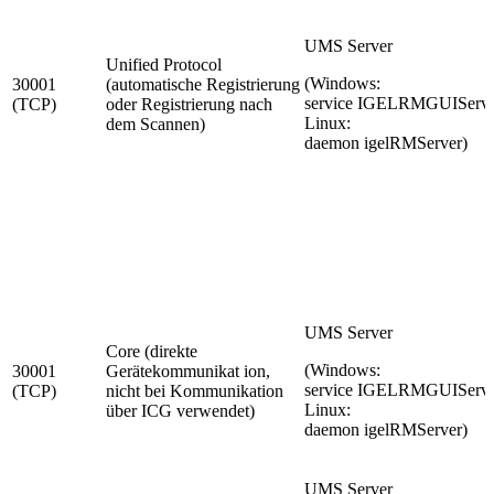
UMS Server
Unified Protocol
(Windows:
30001
(automatische Registrierung
service IGELRMGUIServe
(TCP)
oder Registrierung nach
Linux:
dem Scannen)
daemon igelRMServer)
UMS Server
Core (direkte
(Windows:
30001
Gerätekommunikat ion,
service IGELRMGUIServe
(TCP)
nicht bei Kommunikation
Linux:
über ICG verwendet)
daemon igelRMServer)
UMS Server