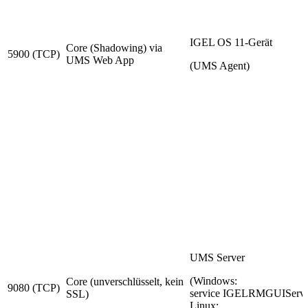
IGEL OS 11-Gerät
Core (Shadowing) via
5900 (TCP)
UMS Web App
(UMS Agent)
UMS Server
(Windows:
Core (unverschlüsselt, kein
9080 (TCP)
service IGELRMGUIServe
SSL)
Linux: