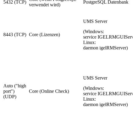
5432 (TCP)
PostgreSQL Datenbank
verwendet wird)
UMS Server
(Windows:
8443 (TCP)
Core (Lizenzen)
service IGELRMGUIServe
Linux:
daemon igelRMServer)
UMS Server
Auto ("high
(Windows:
port")
Core (Online Check)
service IGELRMGUIServe
(UDP)
Linux:
daemon igelRMServer)