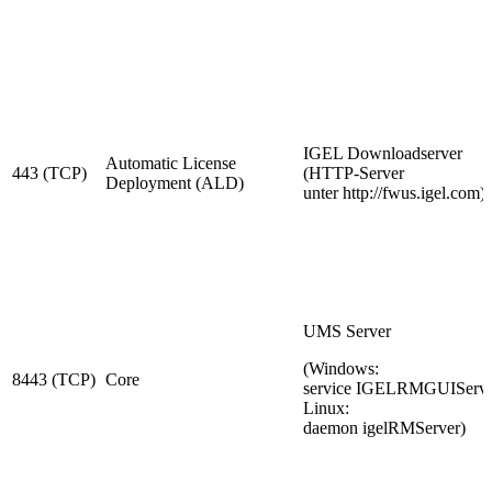
IGEL Downloadserver
Automatic License
443 (TCP)
(HTTP-Server
Deployment (ALD)
unter http://fwus.igel.com)
UMS Server
(Windows:
8443 (TCP)
Core
service IGELRMGUIServe
Linux:
daemon igelRMServer)