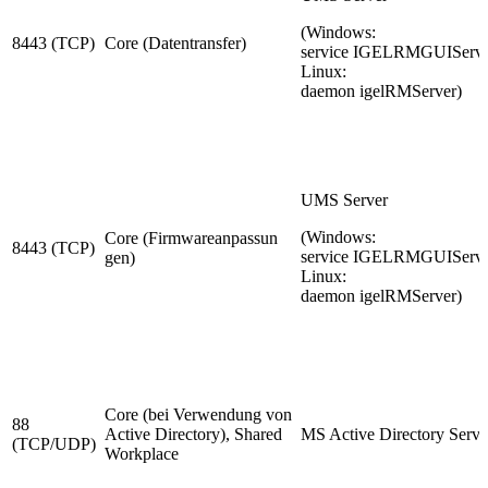
(Windows:
8443 (TCP)
Core (Datentransfer)
service IGELRMGUIServe
Linux:
daemon igelRMServer)
UMS Server
(Windows:
Core (Firmwareanpassun
8443 (TCP)
service IGELRMGUIServe
gen)
Linux:
daemon igelRMServer)
Core (bei Verwendung von
88
Active Directory), Shared
MS Active Directory Servi
(TCP/UDP)
Workplace