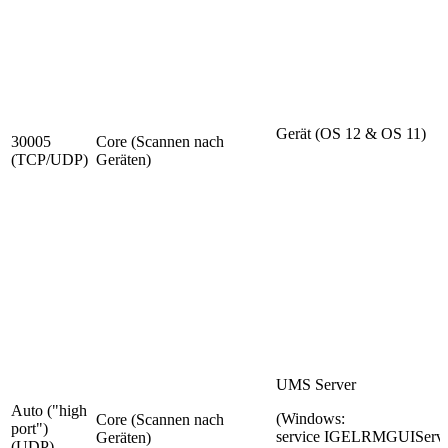
Gerät (OS 12 & OS 11)
30005
Core (Scannen nach
(TCP/UDP)
Geräten)
UMS Server
Auto ("high
(Windows:
Core (Scannen nach
port")
service IGELRMGUIServe
Geräten)
(UDP)