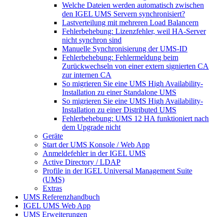
Welche Dateien werden automatisch zwischen
den IGEL UMS Servern synchronisiert?
Lastverteilung mit mehreren Load Balancern
Fehlerbehebung: Lizenzfehler, weil HA-Server
nicht synchron sind
Manuelle Synchronisierung der UMS-ID
Fehlerbehebung: Fehlermeldung beim
Zurückwechseln von einer extern signierten CA
zur internen CA
So migrieren Sie eine UMS High Availability-
Installation zu einer Standalone UMS
So migrieren Sie eine UMS High Availability-
Installation zu einer Distributed UMS
Fehlerbehebung: UMS 12 HA funktioniert nach
dem Upgrade nicht
Geräte
Start der UMS Konsole / Web App
Anmeldefehler in der IGEL UMS
Active Directory / LDAP
Profile in der IGEL Universal Management Suite
(UMS)
Extras
UMS Referenzhandbuch
IGEL UMS Web App
UMS Erweiterungen