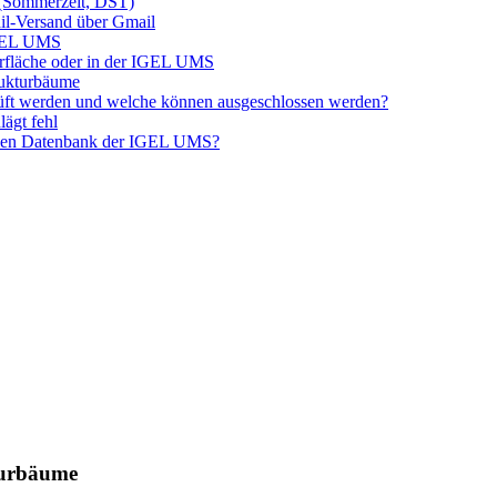
 (Sommerzeit, DST)
il-Versand über Gmail
IGEL UMS
erfläche oder in der IGEL UMS
rukturbäume
rüft werden und welche können ausgeschlossen werden?
lägt fehl
neuen Datenbank der IGEL UMS?
turbäume