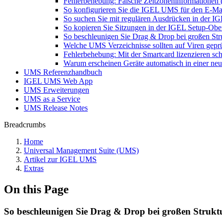
Fehlerbehebung: Falsche Zeitzoneninformationen
So konfigurieren Sie die IGEL UMS für den E-Ma
So suchen Sie mit regulären Ausdrücken in der 
So kopieren Sie Sitzungen in der IGEL Setup-Ob
So beschleunigen Sie Drag & Drop bei großen St
Welche UMS Verzeichnisse sollten auf Viren gep
Fehlerbehebung: Mit der Smartcard lizenzieren sch
Warum erscheinen Geräte automatisch in einer 
UMS Referenzhandbuch
IGEL UMS Web App
UMS Erweiterungen
UMS as a Service
UMS Release Notes
Breadcrumbs
Home
Universal Management Suite (UMS)
Artikel zur IGEL UMS
Extras
On this Page
So beschleunigen Sie Drag & Drop bei großen Struk