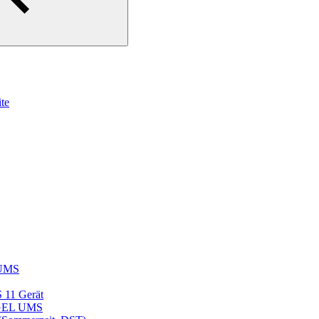
te
L UMS
S 11 Gerät
 IGEL UMS