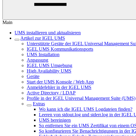
Main
UMS installieren und aktualisieren
Artikel zur IGEL UMS
Unterstützte Geräte der IGEL Universal Management Sui
IGEL UMS Kommunikationsports
UMS Installation
Anpassung
IGEL UMS Umgebung
High Availability UMS
Geräte
Start der UMS Konsole / Web App
Anmeldefehler in der IGEL UMS
Active Directory / LDAP
Profile in der IGEL Universal Management Suite (UMS)
Extras
Wo kann ich die IGEL UMS Logdateien finden?
Leeren von stdout.log und stderr.log in der IGE
UMS bereinigen
So entfernen Sie ein UMS Zertifikat von einem O
So konfigurieren Sie Benachrichtigungen in der