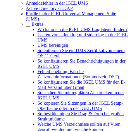
Anmeldefehler in der IGEL UMS
Active Directory / LDAP
Profile in der IGEL Universal Management Suite
(UMS)
Extras
Wo kann ich die IGEL UMS Logdateien finden?
Leeren von stdout.log und stderr.log in der IGEL
UMS
UMS bereinigen
So entfernen Sie ein UMS Zertifikat von einem
OS 11 Gerät
So konfigurieren Sie Benachrichtigungen in der
IGEL UMS
Fehlerbehebung: Falsche
Zeitzoneninformationen (Sommerzeit, DST)
So konfigurieren Sie die IGEL UMS für den E-
Mail-Versand über Gmail
So suchen Sie mit regulären Ausdrücken in der
IGEL UMS
So kopieren Sie Sitzungen in der IGEL Setup-
Oberfläche oder in der IGEL UMS
So beschleunigen Sie Drag & Drop bei großen
Strukturbäume
Welche UMS Verzeichnisse sollten auf Viren
geprüft werden und welche können