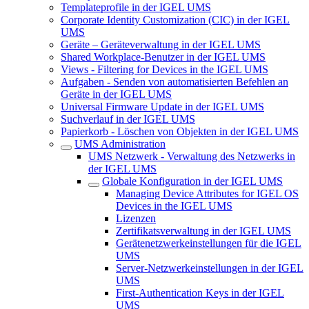
Templateprofile in der IGEL UMS
Corporate Identity Customization (CIC) in der IGEL
UMS
Geräte – Geräteverwaltung in der IGEL UMS
Shared Workplace-Benutzer in der IGEL UMS
Views - Filtering for Devices in the IGEL UMS
Aufgaben - Senden von automatisierten Befehlen an
Geräte in der IGEL UMS
Universal Firmware Update in der IGEL UMS
Suchverlauf in der IGEL UMS
Papierkorb - Löschen von Objekten in der IGEL UMS
UMS Administration
UMS Netzwerk - Verwaltung des Netzwerks in
der IGEL UMS
Globale Konfiguration in der IGEL UMS
Managing Device Attributes for IGEL OS
Devices in the IGEL UMS
Lizenzen
Zertifikatsverwaltung in der IGEL UMS
Gerätenetzwerkeinstellungen für die IGEL
UMS
Server-Netzwerkeinstellungen in der IGEL
UMS
First-Authentication Keys in der IGEL
UMS