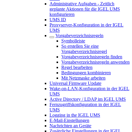
Administrative Aufgaben - Zeitlich
geplante Aktionen für die IGEL UMS
konfigurieren
UMS ID
Proxyserver-Konfiguration in der IGEL
UMS
Vorgabeverzeichnisregeln
Symbolleiste
So erstellen Sie eine
Vorgabeverzeichnisregel
Vorgabeverzeichnisregeln finden
Vorgabeverzeichnisregeln anwenden
Regel bearbeiten
Bedingungen kombinieren
Mit Netzmaske arbeiten
Universal Firmware Update
Wake-on-LAN-Konfiguration in der IGEL
UMS
Active Directory / LDAP im IGEL UMS
Fernzugriffskonfiguration in der IGEL
UMS
Logging in the IGEL UMS
E-Mail-Einstellungen
Nachrichten an Geräte
Zusätzliche Einstellungen in der IGEL