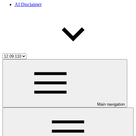
AI Disclaimer
Main navigation