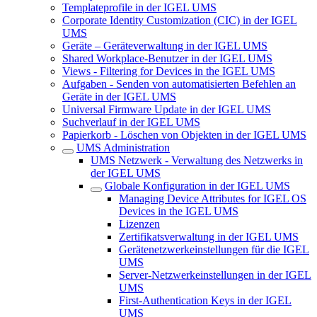
Templateprofile in der IGEL UMS
Corporate Identity Customization (CIC) in der IGEL
UMS
Geräte – Geräteverwaltung in der IGEL UMS
Shared Workplace-Benutzer in der IGEL UMS
Views - Filtering for Devices in the IGEL UMS
Aufgaben - Senden von automatisierten Befehlen an
Geräte in der IGEL UMS
Universal Firmware Update in der IGEL UMS
Suchverlauf in der IGEL UMS
Papierkorb - Löschen von Objekten in der IGEL UMS
UMS Administration
UMS Netzwerk - Verwaltung des Netzwerks in
der IGEL UMS
Globale Konfiguration in der IGEL UMS
Managing Device Attributes for IGEL OS
Devices in the IGEL UMS
Lizenzen
Zertifikatsverwaltung in der IGEL UMS
Gerätenetzwerkeinstellungen für die IGEL
UMS
Server-Netzwerkeinstellungen in der IGEL
UMS
First-Authentication Keys in der IGEL
UMS