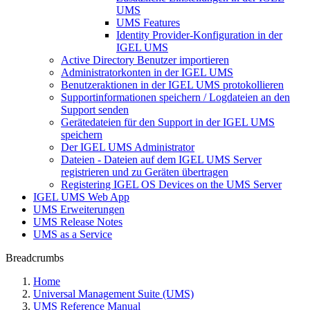
UMS
UMS Features
Identity Provider-Konfiguration in der
IGEL UMS
Active Directory Benutzer importieren
Administratorkonten in der IGEL UMS
Benutzeraktionen in der IGEL UMS protokollieren
Supportinformationen speichern / Logdateien an den
Support senden
Gerätedateien für den Support in der IGEL UMS
speichern
Der IGEL UMS Administrator
Dateien - Dateien auf dem IGEL UMS Server
registrieren und zu Geräten übertragen
Registering IGEL OS Devices on the UMS Server
IGEL UMS Web App
UMS Erweiterungen
UMS Release Notes
UMS as a Service
Breadcrumbs
Home
Universal Management Suite (UMS)
UMS Reference Manual