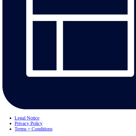
Legal Notice
Privacy Policy
Terms + Conditions