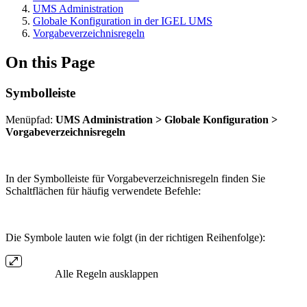
UMS Administration
Globale Konfiguration in der IGEL UMS
Vorgabeverzeichnisregeln
On this Page
Symbolleiste
Menüpfad:
UMS Administration > Globale Konfiguration >
Vorgabeverzeichnisregeln
In der Symbolleiste für Vorgabeverzeichnisregeln finden Sie
Schaltflächen für häufig verwendete Befehle:
Die Symbole lauten wie folgt (in der richtigen Reihenfolge):
Alle Regeln ausklappen