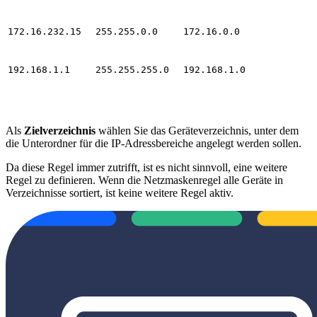
172.16.232.15
255.255.0.0
172.16.0.0
192.168.1.1
255.255.255.0
192.168.1.0
Als
Zielverzeichnis
wählen Sie das Geräteverzeichnis, unter dem
die Unterordner für die IP-Adressbereiche angelegt werden sollen.
Da diese Regel immer zutrifft, ist es nicht sinnvoll, eine weitere
Regel zu definieren. Wenn die Netzmaskenregel alle Geräte in
Verzeichnisse sortiert, ist keine weitere Regel aktiv.