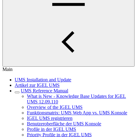
Main
UMS Installation and Update
Artikel zur IGEL UMS
UMS Reference Manual
What is New - Knowledge Base Updates for IGEL
UMS 12.09.110
Overview of the IGEL UMS
Funktionsmatrix: UMS Web App vs. UMS Konsole
IGEL UMS registrieren
Benutzeroberfläche der UMS Konsole
Profile in der IGEL UMS
Priority Profile in der IGEL UMS