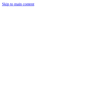
Skip to main content