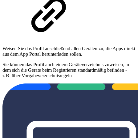
Weisen Sie das Profil anschließend allen Geräten zu, die Apps direkt
aus dem App Portal herunterladen sollen.
Sie können das Profil auch einem Geräteverzeichnis zuweisen, in
dem sich die Geräte beim Registrieren standardmäßig befinden -
z.B. über Vorgabeverzeichnisregeln.