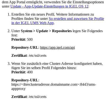
dem App Portal ermöglicht, verwenden Sie die Einstellungsoptionen
unter
Update - App-Update-Einstellungen in IGEL OS 12
:
Erstellen Sie ein neues Profil. Weitere Informationen zu
Profilen finden Sie unter
So erstellen und zuweisen Sie Profile
in der IGEL UMS Web App
.
Unter
System > Update > Repositories
legen Sie Folgendes
fest:
Priorität
: 500
Repository-URL
:
https://app.igel.com/api
Zertifikat
: /etc/ssl/certs
Wenn Sie zusätzlich eine Cluster-Adresse konfiguriert haben,
fügen Sie im selben Profil Folgendes hinzu:
Priorität
: 400
Repository-URL
:
https://<ihreclusteradresse.domainname.com>:8443/ums-
appproxy
Zertifikat
: /etc/ssl/certs