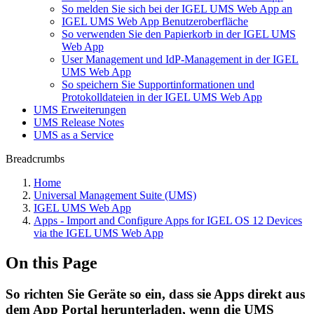
So melden Sie sich bei der IGEL UMS Web App an
IGEL UMS Web App Benutzeroberfläche
So verwenden Sie den Papierkorb in der IGEL UMS
Web App
User Management und IdP-Management in der IGEL
UMS Web App
So speichern Sie Supportinformationen und
Protokolldateien in der IGEL UMS Web App
UMS Erweiterungen
UMS Release Notes
UMS as a Service
Breadcrumbs
Home
Universal Management Suite (UMS)
IGEL UMS Web App
Apps - Import and Configure Apps for IGEL OS 12 Devices
via the IGEL UMS Web App
On this Page
So richten Sie Geräte so ein, dass sie Apps direkt aus
dem App Portal herunterladen, wenn die UMS