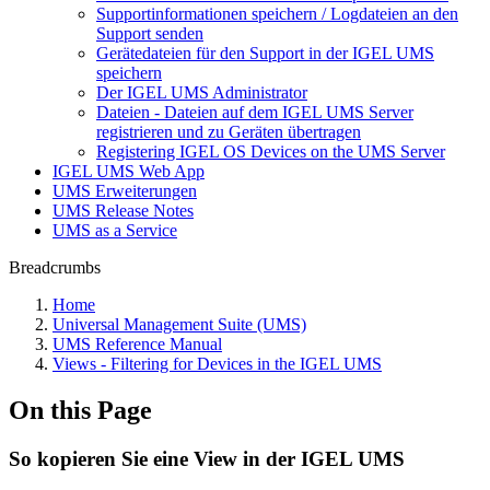
Supportinformationen speichern / Logdateien an den
Support senden
Gerätedateien für den Support in der IGEL UMS
speichern
Der IGEL UMS Administrator
Dateien - Dateien auf dem IGEL UMS Server
registrieren und zu Geräten übertragen
Registering IGEL OS Devices on the UMS Server
IGEL UMS Web App
UMS Erweiterungen
UMS Release Notes
UMS as a Service
Breadcrumbs
Home
Universal Management Suite (UMS)
UMS Reference Manual
Views - Filtering for Devices in the IGEL UMS
On this Page
So kopieren Sie eine View in der IGEL UMS