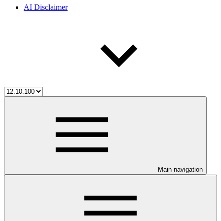
AI Disclaimer
Main navigation