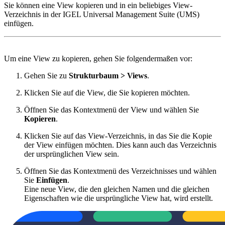
Sie können eine View kopieren und in ein beliebiges View-
Verzeichnis in der IGEL Universal Management Suite (UMS)
einfügen.
Um eine View zu kopieren, gehen Sie folgendermaßen vor:
Gehen Sie zu
Strukturbaum > Views
.
Klicken Sie auf die View, die Sie kopieren möchten.
Öffnen Sie das Kontextmenü der View und wählen Sie
Kopieren
.
Klicken Sie auf das View-Verzeichnis, in das Sie die Kopie
der View einfügen möchten. Dies kann auch das Verzeichnis
der ursprünglichen View sein.
Öffnen Sie das Kontextmenü des Verzeichnisses und wählen
Sie
Einfügen
.
Eine neue View, die den gleichen Namen und die gleichen
Eigenschaften wie die ursprüngliche View hat, wird erstellt.