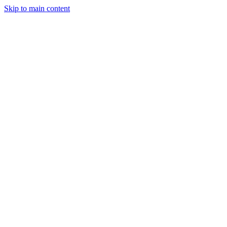
Skip to main content