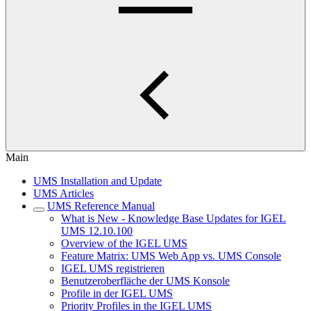
Main
UMS Installation and Update
UMS Articles
UMS Reference Manual
What is New - Knowledge Base Updates for IGEL
UMS 12.10.100
Overview of the IGEL UMS
Feature Matrix: UMS Web App vs. UMS Console
IGEL UMS registrieren
Benutzeroberfläche der UMS Konsole
Profile in der IGEL UMS
Priority Profiles in the IGEL UMS