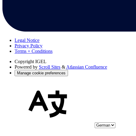
Legal Notice
Privacy Policy
Terms + Conditions
Copyright
IGEL
Powered by
Scroll Sites
&
Atlassian Confluence
Manage cookie preferences