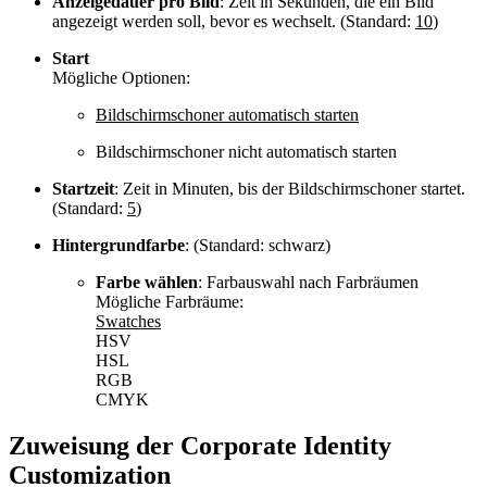
Anzeigedauer pro Bild
: Zeit in Sekunden, die ein Bild
angezeigt werden soll, bevor es wechselt. (Standard:
10
)
Start
Mögliche Optionen:
Bildschirmschoner automatisch starten
Bildschirmschoner nicht automatisch starten
Startzeit
: Zeit in Minuten, bis der Bildschirmschoner startet.
(Standard:
5
)
Hintergrundfarbe
: (Standard: schwarz)
Farbe wählen
: Farbauswahl nach Farbräumen
Mögliche Farbräume:
Swatches
HSV
HSL
RGB
CMYK
Zuweisung der Corporate Identity
Customization