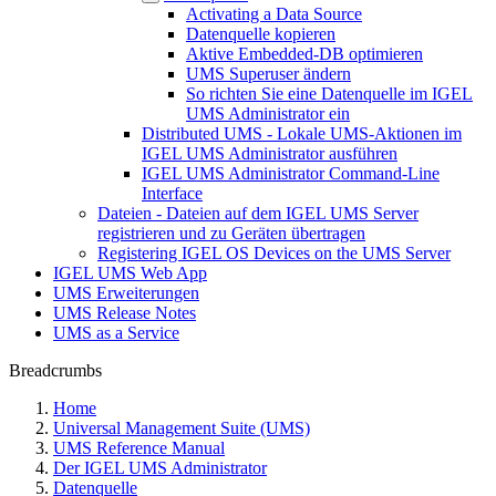
Activating a Data Source
Datenquelle kopieren
Aktive Embedded-DB optimieren
UMS Superuser ändern
So richten Sie eine Datenquelle im IGEL
UMS Administrator ein
Distributed UMS - Lokale UMS-Aktionen im
IGEL UMS Administrator ausführen
IGEL UMS Administrator Command-Line
Interface
Dateien - Dateien auf dem IGEL UMS Server
registrieren und zu Geräten übertragen
Registering IGEL OS Devices on the UMS Server
IGEL UMS Web App
UMS Erweiterungen
UMS Release Notes
UMS as a Service
Breadcrumbs
Home
Universal Management Suite (UMS)
UMS Reference Manual
Der IGEL UMS Administrator
Datenquelle