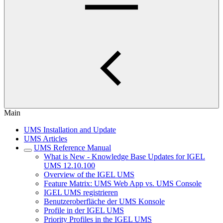
Main
UMS Installation and Update
UMS Articles
UMS Reference Manual
What is New - Knowledge Base Updates for IGEL
UMS 12.10.100
Overview of the IGEL UMS
Feature Matrix: UMS Web App vs. UMS Console
IGEL UMS registrieren
Benutzeroberfläche der UMS Konsole
Profile in der IGEL UMS
Priority Profiles in the IGEL UMS