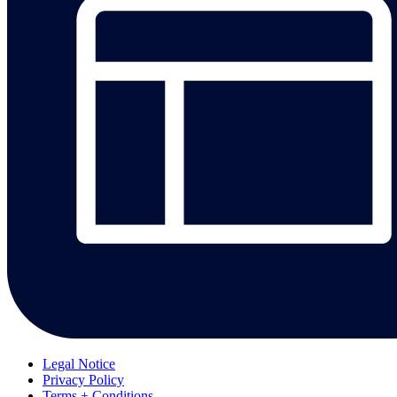
Legal Notice
Privacy Policy
Terms + Conditions