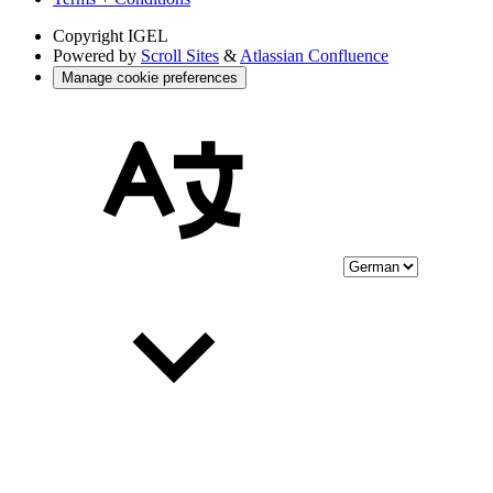
Copyright
IGEL
Powered by
Scroll Sites
&
Atlassian Confluence
Manage cookie preferences