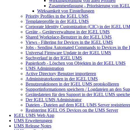
Wirkungsordnung von allen Profilen
Zusammenfassung - Priorisierung von IGE
Wirksamkeit von Einstellungen
Priority Profiles in the IGEL UMS
Templateprofile in der IGEL UMS
Corporate Identity Customization (CIC) in der IGEL U
Geräte – Geräteverwaltung in der IGEL UMS
Shared Workplace-Benutzer in der IGEL UMS
Views - Filtering for Devices in the IGEL UMS
Jobs - Sending Automated Commands to Devices in th
Universal Firmware Update in der IGEL UMS
Suchverlauf in der IGEL UMS
Papierkorb - Löschen von Objekten in der IGEL UMS
UMS Administration
Active Directory Benutzer importieren
Administratorkonten in der IGEL UMS
Benutzeraktionen in der IGEL UMS protokollieren
Supportinformationen speichern / Logdateien an den Sup
Gerätedateien für den Support in der IGEL UMS speiche
Der IGEL UMS Administrator
Dateien - Dateien auf dem IGEL UMS Server registriere
Registering IGEL OS Devices on the UMS Server
IGEL UMS Web App
UMS Erweiterungen
UMS Release Notes