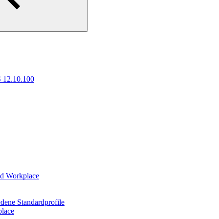
 12.10.100
ed Workplace
iedene Standardprofile
place