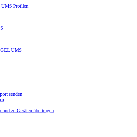
L UMS Profilen
MS
e IGEL UMS
port senden
rn
n und zu Geräten übertragen