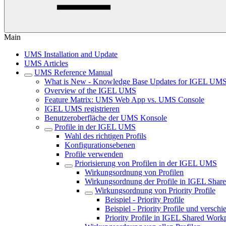
Main
UMS Installation and Update
UMS Articles
UMS Reference Manual
What is New - Knowledge Base Updates for IGEL UMS
Overview of the IGEL UMS
Feature Matrix: UMS Web App vs. UMS Console
IGEL UMS registrieren
Benutzeroberfläche der UMS Konsole
Profile in der IGEL UMS
Wahl des richtigen Profils
Konfigurationsebenen
Profile verwenden
Priorisierung von Profilen in der IGEL UMS
Wirkungsordnung von Profilen
Wirkungsordnung der Profile in IGEL Shar
Wirkungsordnung von Priority Profile
Beispiel - Priority Profile
Beispiel - Priority Profile und versch
Priority Profile in IGEL Shared Work