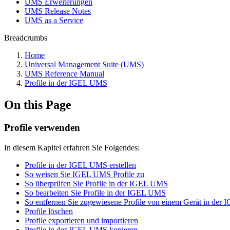
UMS Erweiterungen
UMS Release Notes
UMS as a Service
Breadcrumbs
Home
Universal Management Suite (UMS)
UMS Reference Manual
Profile in der IGEL UMS
On this Page
Profile verwenden
In diesem Kapitel erfahren Sie Folgendes:
Profile in der IGEL UMS erstellen
So weisen Sie IGEL UMS Profile zu
So überprüfen Sie Profile in der IGEL UMS
So bearbeiten Sie Profile in der IGEL UMS
So entfernen Sie zugewiesene Profile von einem Gerät in de
Profile löschen
Profile exportieren und importieren
Profile in der IGEL UMS kopieren