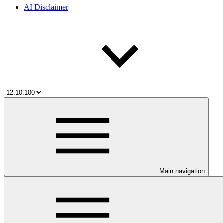
AI Disclaimer
Main navigation