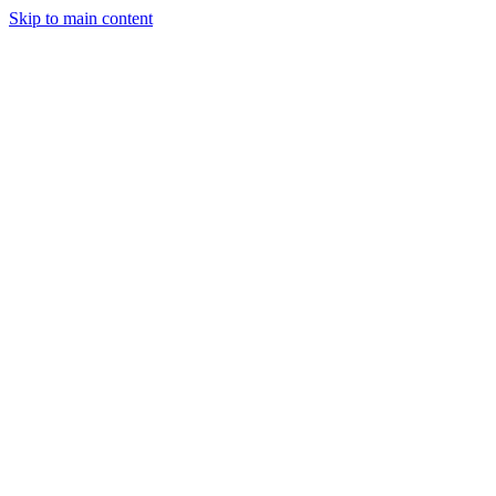
Skip to main content