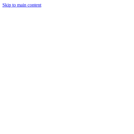
Skip to main content