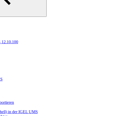
 12.10.100
MS
ortieren
Shell) in der IGEL UMS