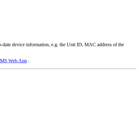
date device information, e.g. the Unit ID, MAC address of the
L UMS Web App
.