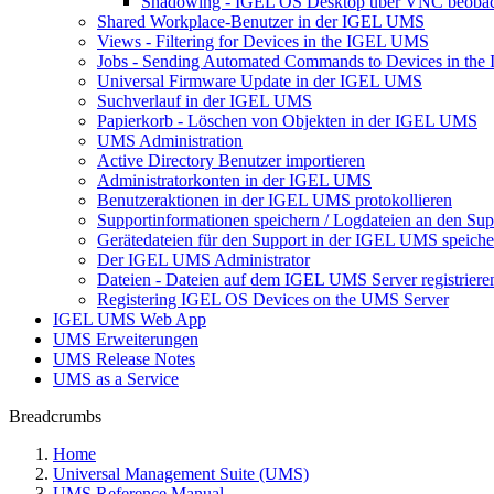
Shadowing - IGEL OS Desktop über VNC beoba
Shared Workplace-Benutzer in der IGEL UMS
Views - Filtering for Devices in the IGEL UMS
Jobs - Sending Automated Commands to Devices in th
Universal Firmware Update in der IGEL UMS
Suchverlauf in der IGEL UMS
Papierkorb - Löschen von Objekten in der IGEL UMS
UMS Administration
Active Directory Benutzer importieren
Administratorkonten in der IGEL UMS
Benutzeraktionen in der IGEL UMS protokollieren
Supportinformationen speichern / Logdateien an den Sup
Gerätedateien für den Support in der IGEL UMS speiche
Der IGEL UMS Administrator
Dateien - Dateien auf dem IGEL UMS Server registriere
Registering IGEL OS Devices on the UMS Server
IGEL UMS Web App
UMS Erweiterungen
UMS Release Notes
UMS as a Service
Breadcrumbs
Home
Universal Management Suite (UMS)
UMS Reference Manual