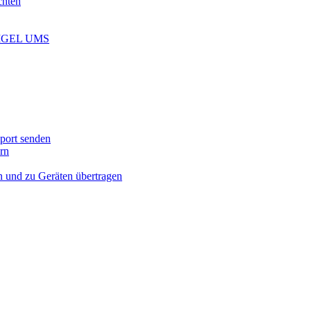
chten
e IGEL UMS
port senden
rn
n und zu Geräten übertragen