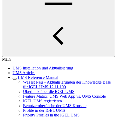
Main
UMS Installation und Aktualisierung
UMS Articles
UMS Reference Manual
Was ist Neu – Aktualisierungen der Knowledge Base
für IGEL UMS 12.11.100
Überblick über die IGEL UMS
Feature Matrix: UMS Web App vs. UMS Console
IGEL UMS registrieren
Benutzeroberfläche der UMS Konsole
Profile in der IGEL UMS
Priority Profiles in the IGEL UMS