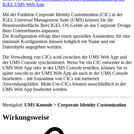
IGEL UMS Web App
.
Mit der Funktion Corporate Identity Customization (CIC) in der
IGEL Universal Management Suite (UMS) können Sie die
Benutzeroberfläche Ihrer IGEL OS-Geräte an das Corporate Design
Ihres Unternehmens anpassen.
Die Konfiguration erfolgt über einen speziellen Assistenten; für eine
minimale Konfiguration müssen lediglich ein Name und ein
Dateiobjekt angegeben werden.
Die Verwaltung von CICs wird zwischen der UMS Web App und
der UMS Console synchronisiert. Wenn Sie ein CIC entweder in der
UMS Web App oder in der UMS Console erstellen, können Sie es
später sowohl in der UMS Web App als auch in der UMS Console
bearbeiten – mit Ausnahme von CICs mit mehreren
Anwendungsfällen. Multi-Use-CICs können ausschließlich in der
UMS Web App bearbeitet werden.
Menüpfad:
UMS Konsole > Corporate Identity Customization
Wirkungsweise