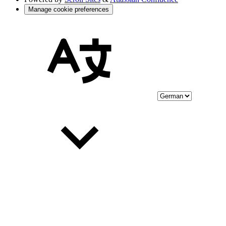
Manage cookie preferences