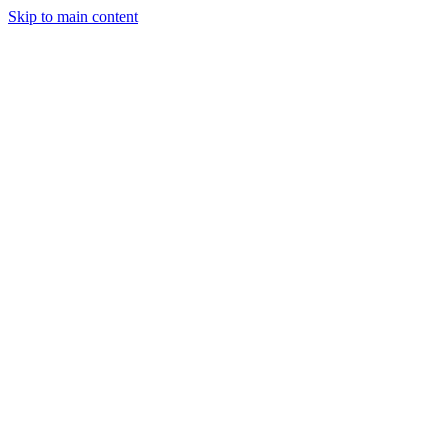
Skip to main content