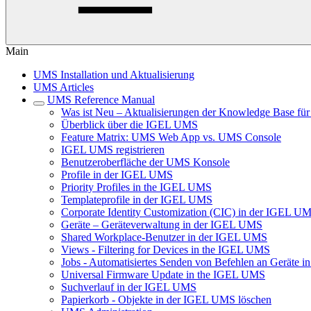
Main
UMS Installation und Aktualisierung
UMS Articles
UMS Reference Manual
Was ist Neu – Aktualisierungen der Knowledge Base f
Überblick über die IGEL UMS
Feature Matrix: UMS Web App vs. UMS Console
IGEL UMS registrieren
Benutzeroberfläche der UMS Konsole
Profile in der IGEL UMS
Priority Profiles in the IGEL UMS
Templateprofile in der IGEL UMS
Corporate Identity Customization (CIC) in der IGEL U
Geräte – Geräteverwaltung in der IGEL UMS
Shared Workplace-Benutzer in der IGEL UMS
Views - Filtering for Devices in the IGEL UMS
Jobs - Automatisiertes Senden von Befehlen an Geräte
Universal Firmware Update in the IGEL UMS
Suchverlauf in der IGEL UMS
Papierkorb - Objekte in der IGEL UMS löschen