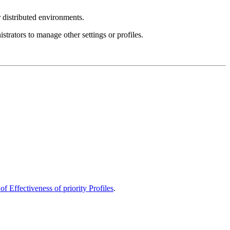
r distributed environments.
strators to manage other settings or profiles.
of Effectiveness of priority Profiles
.