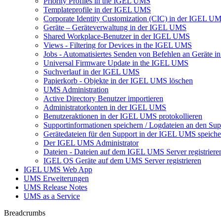
Priority Profiles in the IGEL UMS
Templateprofile in der IGEL UMS
Corporate Identity Customization (CIC) in der IGEL U
Geräte – Geräteverwaltung in der IGEL UMS
Shared Workplace-Benutzer in der IGEL UMS
Views - Filtering for Devices in the IGEL UMS
Jobs - Automatisiertes Senden von Befehlen an Geräte
Universal Firmware Update in the IGEL UMS
Suchverlauf in der IGEL UMS
Papierkorb - Objekte in der IGEL UMS löschen
UMS Administration
Active Directory Benutzer importieren
Administratorkonten in der IGEL UMS
Benutzeraktionen in der IGEL UMS protokollieren
Supportinformationen speichern / Logdateien an den Sup
Gerätedateien für den Support in der IGEL UMS speiche
Der IGEL UMS Administrator
Dateien - Dateien auf dem IGEL UMS Server registriere
IGEL OS Geräte auf dem UMS Server registrieren
IGEL UMS Web App
UMS Erweiterungen
UMS Release Notes
UMS as a Service
Breadcrumbs