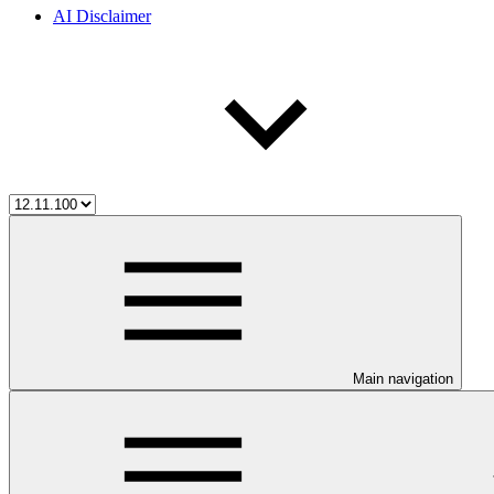
AI Disclaimer
Main navigation