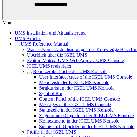
Main
UMS Installation und Aktualisierung
UMS Articles
UMS Reference Manual
Was ist Neu – Aktualisierungen der Knowledge Base f
Überblick über die IGEL UMS
Feature Matrix: UMS Web App vs. UMS Console
IGEL UMS registrieren
Benutzeroberfläche der UMS Konsole
User Interface Areas of the IGEL UMS Console
Menüleiste der IGEL UMS Konsole
Strukturbaum der IGEL UMS Konsole
Symbol Bar
Content Panel of the IGEL UMS Console
Messages in the IGEL UMS Console
Statuszeile in der IGEL UMS Konsole
Zugeordnete Objekte in der IGEL UMS Konsole
Kontextmenü in der IGEL UMS Konsole
Suche nach Objekten in der IGEL UMS Konsole
Profile in der IGEL UMS