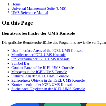
Home
Universal Management Suite (UMS)
UMS Reference Manual
On this Page
Benutzeroberfläche der UMS Konsole
Die grafische Benutzeroberfläche des Programms sowie die verfügba
User Interface Areas of the IGEL UMS Console
Menüleiste der IGEL UMS Konsole
Strukturbaum der IGEL UMS Konsole
Symbol Bar
Content Panel of the IGEL UMS Console
Messages in the IGEL UMS Console
Statuszeile in der IGEL UMS Konsole
Zugeordnete Objekte in der IGEL UMS Konsole
Kontextmenü in der IGEL UMS Konsole
Suche nach Objekten in der IGEL UMS Konsole