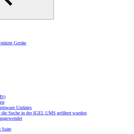
tützte Geräte
MS)
den
irmware Updates
r die Suche in der IGEL UMS gefiltert wurden
t angewendet
 Suite