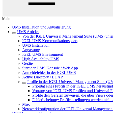
Main
UMS Installation und Aktualisierung
UMS Articles
Von der IGEL Universal Management Suite (UMS) unters
IGEL UMS Kommunikationsports
UMS Installation
Anpassung
IGEL UMS Environment
High Availability UMS
Geräte
Start der UMS Konsole / Web App
Anmeldefehler in der IGEL UMS
Active Directory / LDAP
Profile in der IGEL Universal Management Suite (U
Priorität eines Profils in der IGEL UMS herausfin
Vorrang von IGEL UMS Profilen und Universal F
Profile den Geräten zuweisen, die über Views ode
Fehlerbehebung: Profileinstellungen werden nich
Misc
Netzwerkkonfiguration der IGEL Universal Management