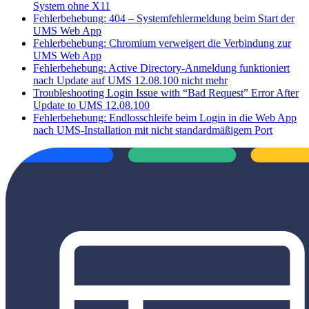
System ohne X11
Fehlerbehebung: 404 – Systemfehlermeldung beim Start der
UMS Web App
Fehlerbehebung: Chromium verweigert die Verbindung zur
UMS Web App
Fehlerbehebung: Active Directory-Anmeldung funktioniert
nach Update auf UMS 12.08.100 nicht mehr
Troubleshooting Login Issue with “Bad Request” Error After
Update to UMS 12.08.100
Fehlerbehebung: Endlosschleife beim Login in die Web App
nach UMS-Installation mit nicht standardmäßigem Port