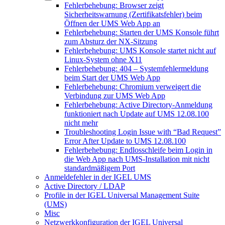
Fehlerbehebung: Browser zeigt
Sicherheitswarnung (Zertifikatsfehler) beim
Öffnen der UMS Web App an
Fehlerbehebung: Starten der UMS Konsole führt
zum Absturz der NX-Sitzung
Fehlerbehebung: UMS Konsole startet nicht auf
Linux-System ohne X11
Fehlerbehebung: 404 – Systemfehlermeldung
beim Start der UMS Web App
Fehlerbehebung: Chromium verweigert die
Verbindung zur UMS Web App
Fehlerbehebung: Active Directory-Anmeldung
funktioniert nach Update auf UMS 12.08.100
nicht mehr
Troubleshooting Login Issue with “Bad Request”
Error After Update to UMS 12.08.100
Fehlerbehebung: Endlosschleife beim Login in
die Web App nach UMS-Installation mit nicht
standardmäßigem Port
Anmeldefehler in der IGEL UMS
Active Directory / LDAP
Profile in der IGEL Universal Management Suite
(UMS)
Misc
Netzwerkkonfiguration der IGEL Universal