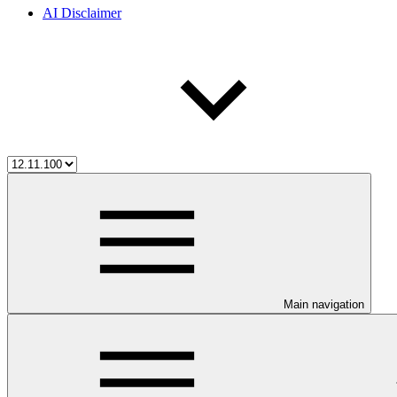
AI Disclaimer
Main navigation