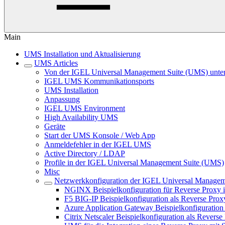
Main
UMS Installation und Aktualisierung
UMS Articles
Von der IGEL Universal Management Suite (UMS) unters
IGEL UMS Kommunikationsports
UMS Installation
Anpassung
IGEL UMS Environment
High Availability UMS
Geräte
Start der UMS Konsole / Web App
Anmeldefehler in der IGEL UMS
Active Directory / LDAP
Profile in der IGEL Universal Management Suite (UMS)
Misc
Netzwerkkonfiguration der IGEL Universal Managem
NGINX Beispielkonfiguration für Reverse Proxy 
F5 BIG-IP Beispielkonfiguration als Reverse Pr
Azure Application Gateway Beispielkonfiguratio
Citrix Netscaler Beispielkonfiguration als Rever