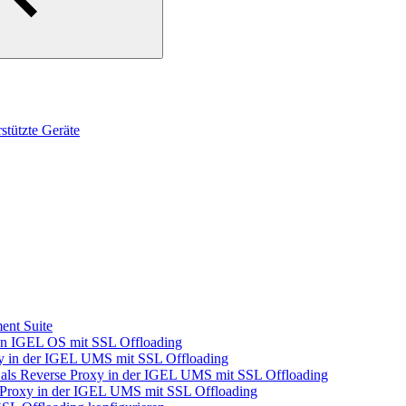
tützte Geräte
ent Suite
in IGEL OS mit SSL Offloading
oxy in der IGEL UMS mit SSL Offloading
n als Reverse Proxy in der IGEL UMS mit SSL Offloading
se Proxy in der IGEL UMS mit SSL Offloading