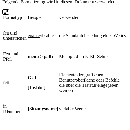
Folgende Formatierung wird in diesem Dokument verwendet:
Formattyp
Beispiel
verwenden
fett und
enable
/disable
die Standardeinstellung eines Wertes
unterstrichen
Fett und
menu > path
Menüpfad im IGEL-Setup
Pfeil
Elemente der grafischen
GUI
Benutzeroberfläche oder Befehle,
fett
die über die Tastatur eingegeben
[Tastatur]
werden
in
[Sitzungsname]
variable Werte
Klammern