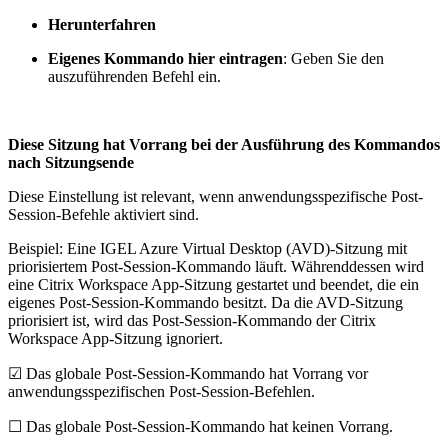
Herunterfahren
Eigenes Kommando hier eintragen
: Geben Sie den
auszuführenden Befehl ein.
Diese Sitzung hat Vorrang bei der Ausführung des Kommandos
nach Sitzungsende
Diese Einstellung ist relevant, wenn anwendungsspezifische Post-
Session-Befehle aktiviert sind.
Beispiel: Eine IGEL Azure Virtual Desktop (AVD)-Sitzung mit
priorisiertem Post-Session-Kommando läuft. Währenddessen wird
eine Citrix Workspace App-Sitzung gestartet und beendet, die ein
eigenes Post-Session-Kommando besitzt. Da die AVD-Sitzung
priorisiert ist, wird das Post-Session-Kommando der Citrix
Workspace App-Sitzung ignoriert.
☑ Das globale Post-Session-Kommando hat Vorrang vor
anwendungsspezifischen Post-Session-Befehlen.
☐ Das globale Post-Session-Kommando hat keinen Vorrang.