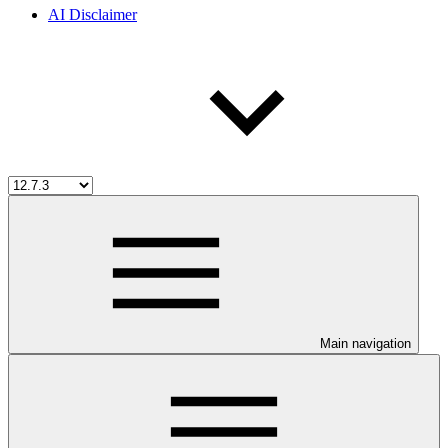
AI Disclaimer
Main navigation