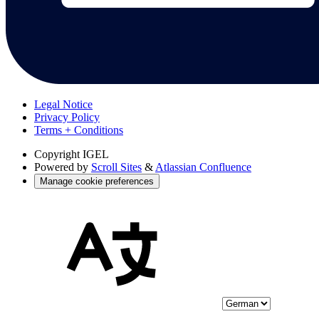
Legal Notice
Privacy Policy
Terms + Conditions
Copyright
IGEL
Powered by
Scroll Sites
&
Atlassian Confluence
Manage cookie preferences