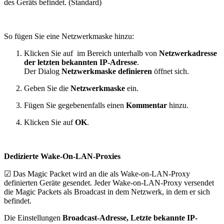
des Geräts befindet. (Standard)
So fügen Sie eine Netzwerkmaske hinzu:
Klicken Sie auf
im Bereich unterhalb von
Netzwerkadresse
der letzten bekannten IP-Adresse
.
Der Dialog
Netzwerkmaske definieren
öffnet sich.
Geben Sie die
Netzwerkmaske
ein.
Fügen Sie gegebenenfalls einen
Kommentar
hinzu.
Klicken Sie auf
OK
.
Dedizierte Wake-On-LAN-Proxies
☑ Das Magic Packet wird an die als Wake-on-LAN-Proxy
definierten Geräte gesendet. Jeder Wake-on-LAN-Proxy versendet
die Magic Packets als Broadcast in dem Netzwerk, in dem er sich
befindet.
Die Einstellungen
Broadcast-Adresse, Letzte bekannte IP-