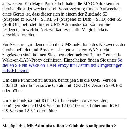
aufwecken. Ein Magic Packet beinhaltet die MAC-Adressen der
Geräte, die aufzuwecken sind. Voraussetzung für das Aufwecken
eines Geräts ist, dass dieser sich in einem der Zustände S3
(Suspend-to-RAM – STR), S4 (Suspend-to-Disk – STD) oder S5
(Soft-Off) befindet. In der UMS Administration können Sie
festlegen, an welche Netzwerkadressen die Magic Packets
verschickt werden.
Für Szenarien, in denen sich die UMS außerhalb des Netzwerks der
Geräte befindet und Broadcast-Pakete aus dem WAN nicht
zugelassen sind, können Sie einen oder mehrere Linux Geräte als
Wake-on-LAN-Proxy definieren. Einzelheiten finden Sie unter
So
stellen Sie ein Wake-on-LAN-Proxy für Distributed-Umgebungen
in IGEL bereit
.
Um diese Funktion zu nutzen, benötigen Sie die UMS-Version
5.02.100 oder höher sowie Geräte mit IGEL OS Version 5.09.100
oder höher.
Um die Funktion mit IGEL OS 12-Geräten zu verwenden,
benötigen Sie die UMS-Version 12.06.100 oder höher und IGEL
OS Version 12.5.1 oder höher.
Menüpfad:
UMS Administration > Globale Konfiguration >