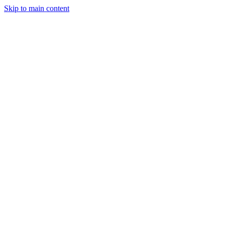
Skip to main content