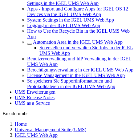
Settings in the IGEL UMS Web App
Apps - Import and Configure Apps for IGEL OS 12
Devices via the IGEL UMS Web App
System Settings in the IGEL UMS Web App
Logging in der IGEL UMS Web App
How to Use the Recycle Bin in the IGEL UMS Web
App
Automation Area in the IGEL UMS Web App
So erstellen und verwalten Sie Jobs in der IGEL
UMS Web App
Benutzerverwaltung und IdP Verwaltung in der IGEL
UMS Web App
Berechtigungsverwaltung in der IGEL UMS Web App
License Management in the IGEL UMS Web App
So speichern Sie Supportinformationen und
Protokolldateien in der IGEL UMS Web App
UMS Erweiterungen
UMS Release Notes
UMS as a Service
Breadcrumbs
Home
Universal Management Suite (UMS)
IGEL UMS Web App