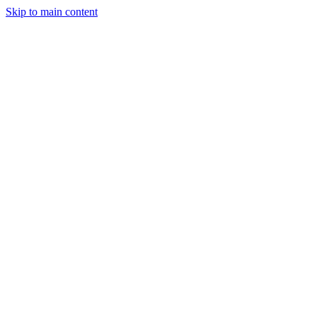
Skip to main content