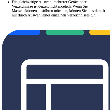
Die gleichzeitige Auswahl mehrerer Geräte oder
Verzeichnisse ist derzeit nicht möglich. Wenn Sie
Massenaktionen ausführen möchten, können Sie dies derzeit
nur durch Auswahl eines einzelnen Verzeichnisses tun.