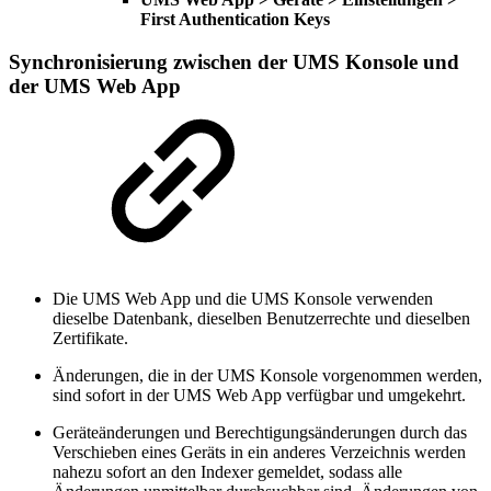
First Authentication Keys
Synchronisierung zwischen der UMS Konsole und
der UMS Web App
Die UMS Web App und die UMS Konsole verwenden
dieselbe Datenbank, dieselben Benutzerrechte und dieselben
Zertifikate.
Änderungen, die in der UMS Konsole vorgenommen werden,
sind sofort in der UMS Web App verfügbar und umgekehrt.
Geräteänderungen und Berechtigungsänderungen durch das
Verschieben eines Geräts in ein anderes Verzeichnis werden
nahezu sofort an den Indexer gemeldet, sodass alle