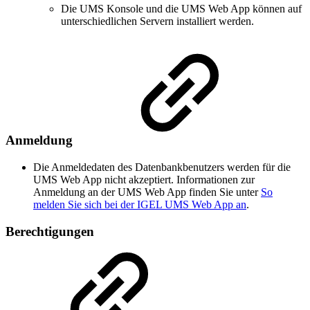
Die UMS Konsole und die UMS Web App können auf
unterschiedlichen Servern installiert werden.
Anmeldung
Die Anmeldedaten des Datenbankbenutzers werden für die
UMS Web App nicht akzeptiert. Informationen zur
Anmeldung an der UMS Web App finden Sie unter
So
melden Sie sich bei der IGEL UMS Web App an
.
Berechtigungen