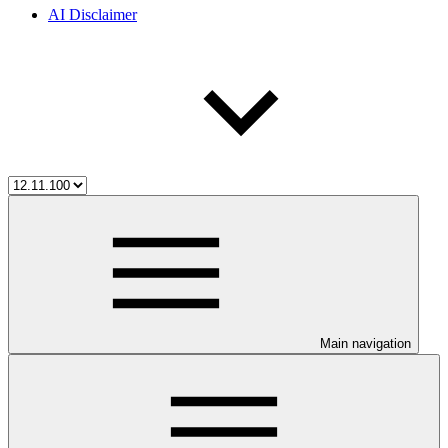
AI Disclaimer
Main navigation