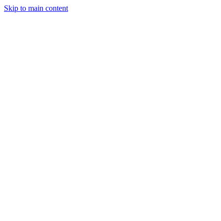
Skip to main content