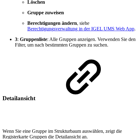
Löschen
Gruppe zuweisen
Berechtigungen ändern
, siehe
Berechtigungsverwaltung in der IGEL UMS Web App
.
3
:
Gruppenliste
: Alle Gruppen anzeigen. Verwenden Sie den
Filter, um nach bestimmten Gruppen zu suchen.
Detailansicht
Wenn Sie eine Gruppe im Strukturbaum auswählen, zeigt die
Registerkarte Gruppen die Detailansicht an.