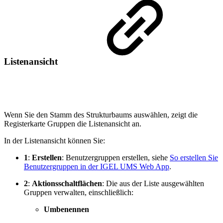
Listenansicht
Wenn Sie den Stamm des Strukturbaums auswählen, zeigt die
Registerkarte Gruppen die Listenansicht an.
In der Listenansicht können Sie:
1
:
Erstellen
: Benutzergruppen erstellen, siehe
So erstellen Sie
Benutzergruppen in der IGEL UMS Web App
.
2
:
Aktionsschaltflächen
: Die aus der Liste ausgewählten
Gruppen verwalten, einschließlich:
Umbenennen