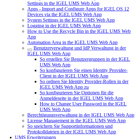
Settings in the IGEL UMS Web App
Apps - Import and Configure Apps for IGEL OS 12
Devices via the IGEL UMS Web App
System Settings in the IGEL UMS Web App
Logging in der IGEL UMS Web App
How to Use the Recycle Bin in the IGEL UMS Web
App
Automation Area in the IGEL UMS Web App
Benutzerverwaltung und IdP Verwaltung in der
IGEL UMS Web App
So erstellen Sie Benutzergruppen in der IGEL
UMS Web App
So konfigurieren Sie einen Identity Provider-
Client in der IGEL UMS Web App
So ordnen Sie Identity Provider-Rollen in der
IGEL UMS Web App zu
So konfigurieren Sie Optionen für die
Anmeldeseite in der IGEL UMS Web App
How to Change User Password in the IGEL
UMS Web App
Berechtigungsverwaltung in der IGEL UMS Web App
License Management in the IGEL UMS Web App
So speichern Sie Supportinformationen und
Protokolldateien in der IGEL UMS Web App
UMS Erweiterungen