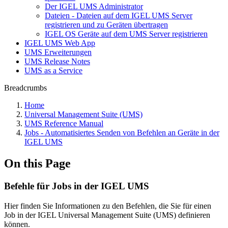
Der IGEL UMS Administrator
Dateien - Dateien auf dem IGEL UMS Server
registrieren und zu Geräten übertragen
IGEL OS Geräte auf dem UMS Server registrieren
IGEL UMS Web App
UMS Erweiterungen
UMS Release Notes
UMS as a Service
Breadcrumbs
Home
Universal Management Suite (UMS)
UMS Reference Manual
Jobs - Automatisiertes Senden von Befehlen an Geräte in der
IGEL UMS
On this Page
Befehle für Jobs in der IGEL UMS
Hier finden Sie Informationen zu den Befehlen, die Sie für einen
Job in der IGEL Universal Management Suite (UMS) definieren
können.