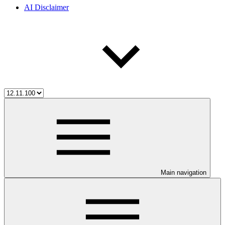
AI Disclaimer
Main navigation