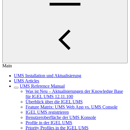
Main
UMS Installation und Aktualisierung
UMS Articles
UMS Reference Manual
Was ist Neu – Aktualisierungen der Knowledge Base
für IGEL UMS 12.11.100
Überblick über die IGEL UMS
Feature Matrix: UMS Web App vs. UMS Console
IGEL UMS registrieren
Benutzeroberfläche der UMS Konsole
Profile in der IGEL UMS
Priority Profiles in the IGEL UMS