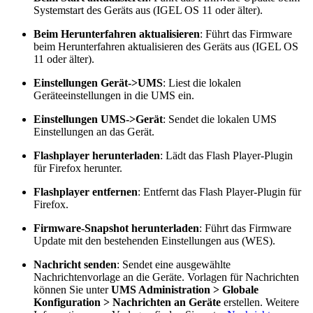
Systemstart des Geräts aus (IGEL OS 11 oder älter).
Beim Herunterfahren aktualisieren
: Führt das Firmware
beim Herunterfahren aktualisieren des Geräts aus (IGEL OS
11 oder älter).
Einstellungen Gerät->UMS
: Liest die lokalen
Geräteeinstellungen in die UMS ein.
Einstellungen UMS->Gerät
: Sendet die lokalen UMS
Einstellungen an das Gerät.
Flashplayer herunterladen
: Lädt das Flash Player-Plugin
für Firefox herunter.
Flashplayer entfernen
: Entfernt das Flash Player-Plugin für
Firefox.
Firmware-Snapshot herunterladen
: Führt das Firmware
Update mit den bestehenden Einstellungen aus (WES).
Nachricht senden
: Sendet eine ausgewählte
Nachrichtenvorlage an die Geräte. Vorlagen für Nachrichten
können Sie unter
UMS Administration > Globale
Konfiguration > Nachrichten an Geräte
erstellen. Weitere