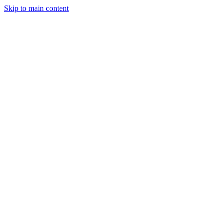
Skip to main content