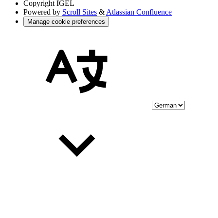
Copyright
IGEL
Powered by
Scroll Sites
&
Atlassian Confluence
Manage cookie preferences