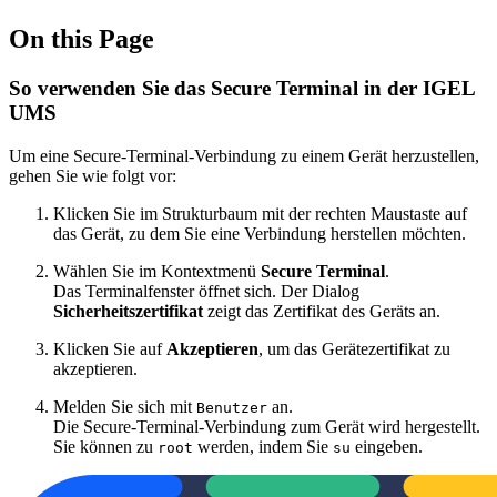
On this Page
So verwenden Sie das Secure Terminal in der IGEL
UMS
Um eine Secure-Terminal-Verbindung zu einem Gerät herzustellen,
gehen Sie wie folgt vor:
Klicken Sie im Strukturbaum mit der rechten Maustaste auf
das Gerät, zu dem Sie eine Verbindung herstellen möchten.
Wählen Sie im Kontextmenü
Secure Terminal
.
Das Terminalfenster öffnet sich. Der Dialog
Sicherheitszertifikat
zeigt das Zertifikat des Geräts an.
Klicken Sie auf
Akzeptieren
, um das Gerätezertifikat zu
akzeptieren.
Melden Sie sich mit
an.
Benutzer
Die Secure-Terminal-Verbindung zum Gerät wird hergestellt.
Sie können zu
werden, indem Sie
eingeben.
root
su