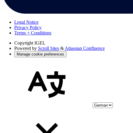
Legal Notice
Privacy Policy
Terms + Conditions
Copyright
IGEL
Powered by
Scroll Sites
&
Atlassian Confluence
Manage cookie preferences