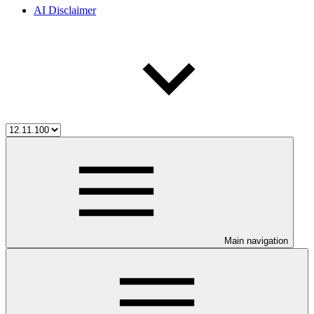
AI Disclaimer
Main navigation