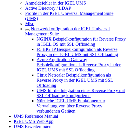
Anmeldefehler in der IGEL UMS
Active Directory / LDAP
Profile in der IGEL Universal Management Suite
(UMS)
Misc
Netzwerkkonfiguration der IGEL Universal
Management Suite
NGINX Beispielkonfiguration für Reverse Proxy
in IGEL OS mit SSL Offloading
F5 BIG-IP Beispielkonfiguration als Reverse
Proxy in der IGEL UMS mit SSL Offloading
Azure Application Gateway
Beispielkonfiguration als Reverse Proxy in der
IGEL UMS mit SSL Offloading
Citrix Netscaler Beispielkonfiguration als
Reverse Proxy in der IGEL UMS mit SSL
Offloading
UMS für die Integration eines Reverse Proxy mit
SSL Offloading konfigurieren
Nützliche IGEL UMS Funktionen zur
Verwaltung von über Reverse Proxy
verbundenen Geräten
UMS Reference Manual
IGEL UMS Web App
UMS Erweiterungen