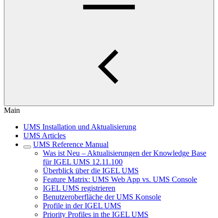
Main
UMS Installation und Aktualisierung
UMS Articles
UMS Reference Manual
Was ist Neu – Aktualisierungen der Knowledge Base
für IGEL UMS 12.11.100
Überblick über die IGEL UMS
Feature Matrix: UMS Web App vs. UMS Console
IGEL UMS registrieren
Benutzeroberfläche der UMS Konsole
Profile in der IGEL UMS
Priority Profiles in the IGEL UMS