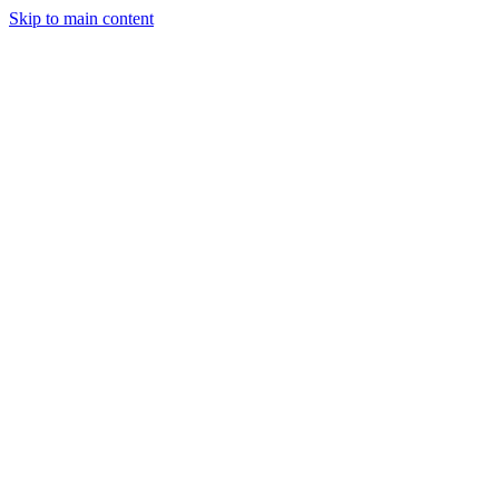
Skip to main content