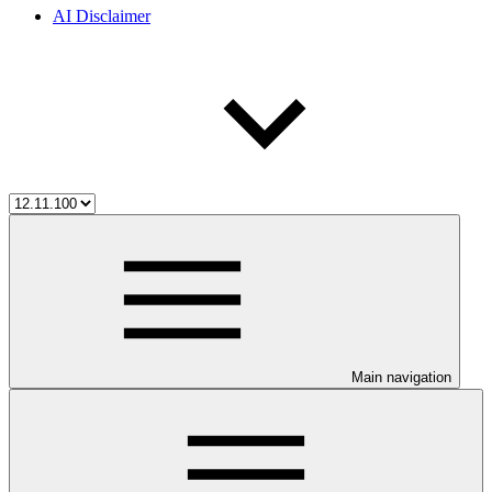
AI Disclaimer
Main navigation