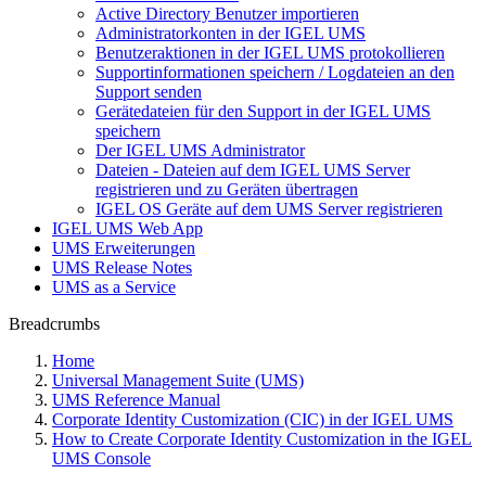
Active Directory Benutzer importieren
Administratorkonten in der IGEL UMS
Benutzeraktionen in der IGEL UMS protokollieren
Supportinformationen speichern / Logdateien an den
Support senden
Gerätedateien für den Support in der IGEL UMS
speichern
Der IGEL UMS Administrator
Dateien - Dateien auf dem IGEL UMS Server
registrieren und zu Geräten übertragen
IGEL OS Geräte auf dem UMS Server registrieren
IGEL UMS Web App
UMS Erweiterungen
UMS Release Notes
UMS as a Service
Breadcrumbs
Home
Universal Management Suite (UMS)
UMS Reference Manual
Corporate Identity Customization (CIC) in der IGEL UMS
How to Create Corporate Identity Customization in the IGEL
UMS Console