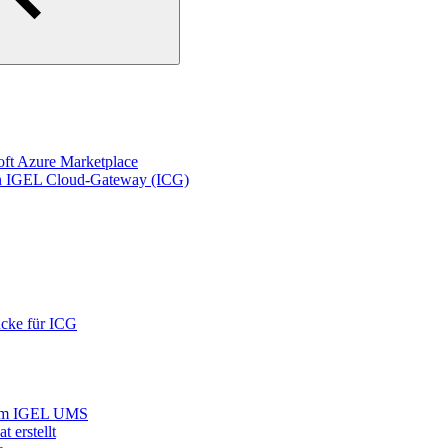
ft Azure Marketplace
 von IGEL Cloud-Gateway (ICG)
ücke für ICG
te im IGEL UMS
 erstellt