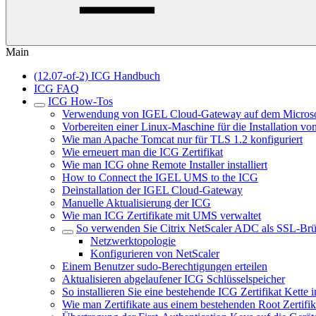
Main
(12.07-of-2) ICG Handbuch
ICG FAQ
ICG How-Tos
Verwendung von IGEL Cloud-Gateway auf dem Microso
Vorbereiten einer Linux-Maschine für die Installation
Wie man Apache Tomcat nur für TLS 1.2 konfiguriert
Wie erneuert man die ICG Zertifikat
Wie man ICG ohne Remote Installer installiert
How to Connect the IGEL UMS to the ICG
Deinstallation der IGEL Cloud-Gateway
Manuelle Aktualisierung der ICG
Wie man ICG Zertifikate mit UMS verwaltet
So verwenden Sie Citrix NetScaler ADC als SSL-Br
Netzwerktopologie
Konfigurieren von NetScaler
Einem Benutzer sudo-Berechtigungen erteilen
Aktualisieren abgelaufener ICG Schlüsselspeicher
So installieren Sie eine bestehende ICG Zertifikat Ket
Wie man Zertifikate aus einem bestehenden Root Zertifikat