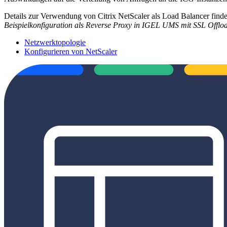
Details zur Verwendung von Citrix NetScaler als Load Balancer find
Beispielkonfiguration als Reverse Proxy in IGEL UMS mit SSL Offlo
Netzwerktopologie
Konfigurieren von NetScaler