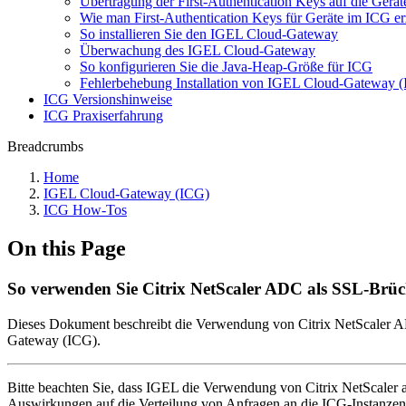
Übertragung der First-Authentication Keys auf die Gerät
Wie man First-Authentication Keys für Geräte im ICG er
So installieren Sie den IGEL Cloud-Gateway
Überwachung des IGEL Cloud-Gateway
So konfigurieren Sie die Java-Heap-Größe für ICG
Fehlerbehebung Installation von IGEL Cloud-Gateway 
ICG Versionshinweise
ICG Praxiserfahrung
Breadcrumbs
Home
IGEL Cloud-Gateway (ICG)
ICG How-Tos
On this Page
So verwenden Sie Citrix NetScaler ADC als SSL-Brü
Dieses Dokument beschreibt die Verwendung von Citrix NetScaler A
Gateway (ICG).
Bitte beachten Sie, dass IGEL die Verwendung von Citrix NetScaler a
Auswirkungen auf die Verteilung von Anfragen an die ICG-Instanzen