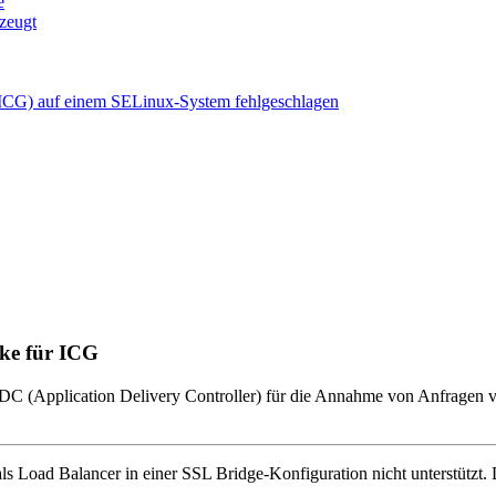
e
zeugt
(ICG) auf einem SELinux-System fehlgeschlagen
cke für ICG
DC (Application Delivery Controller) für die Annahme von Anfragen 
ls Load Balancer in einer SSL Bridge-Konfiguration nicht unterstützt
.