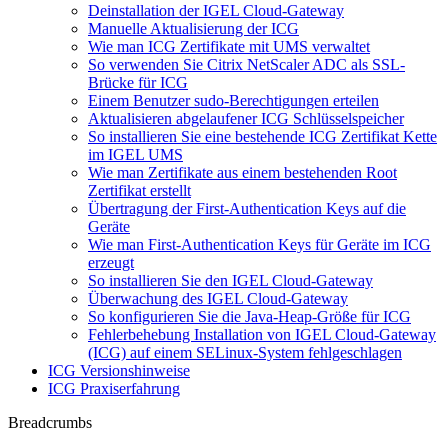
Deinstallation der IGEL Cloud-Gateway
Manuelle Aktualisierung der ICG
Wie man ICG Zertifikate mit UMS verwaltet
So verwenden Sie Citrix NetScaler ADC als SSL-
Brücke für ICG
Einem Benutzer sudo-Berechtigungen erteilen
Aktualisieren abgelaufener ICG Schlüsselspeicher
So installieren Sie eine bestehende ICG Zertifikat Kette
im IGEL UMS
Wie man Zertifikate aus einem bestehenden Root
Zertifikat erstellt
Übertragung der First-Authentication Keys auf die
Geräte
Wie man First-Authentication Keys für Geräte im ICG
erzeugt
So installieren Sie den IGEL Cloud-Gateway
Überwachung des IGEL Cloud-Gateway
So konfigurieren Sie die Java-Heap-Größe für ICG
Fehlerbehebung Installation von IGEL Cloud-Gateway
(ICG) auf einem SELinux-System fehlgeschlagen
ICG Versionshinweise
ICG Praxiserfahrung
Breadcrumbs