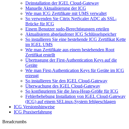
Deinstallation der IGEL Cloud-Gateway
Manuelle Aktualisierung der ICG
Wie man ICG Zertifikate mit UMS verwaltet
So verwenden Sie Citrix NetScaler ADC als SSL-
Brücke für ICG
Einem Benutzer sudo-Berechtigungen erteilen
Aktualisieren abgelaufener ICG Schlüsselspeicher
So installieren Sie eine bestehende ICG Zertifikat Kette
im IGEL UMS
Wie man Zertifikate aus einem bestehenden Root
Zertifikat erstellt
Übertragung der First-Authentication Keys auf die
Geräte
Wie man First-Authentication Keys für Geräte im ICG
erzeugt
So installieren Sie den IGEL Cloud-Gateway
Überwachung des IGEL Cloud-Gateway
So konfigurieren Sie die Java-Heap-Größe für ICG
Fehlerbehebung Installation von IGEL Cloud-Gateway
(ICG) auf einem SELinux-System fehlgeschlagen
ICG Versionshinweise
ICG Praxiserfahrung
Breadcrumbs