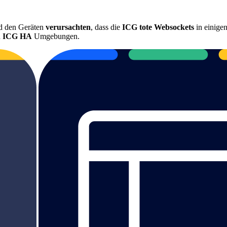
d den Geräten
verursachten
, dass die
ICG tote Websockets
in einigen
n ICG HA
Umgebungen.