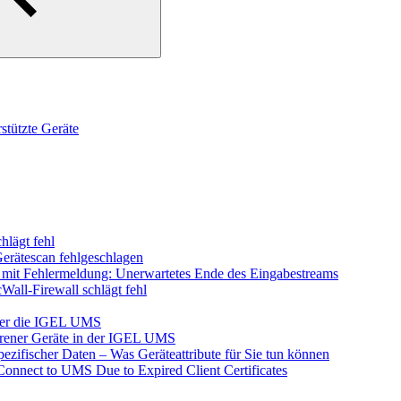
tützte Geräte
hlägt fehl
Gerätescan fehlgeschlagen
l mit Fehlermeldung: Unerwartetes Ende des Eingabestreams
Wall-Firewall schlägt fehl
ber die IGEL UMS
orener Geräte in der IGEL UMS
zifischer Daten – Was Geräteattribute für Sie tun können
Connect to UMS Due to Expired Client Certificates