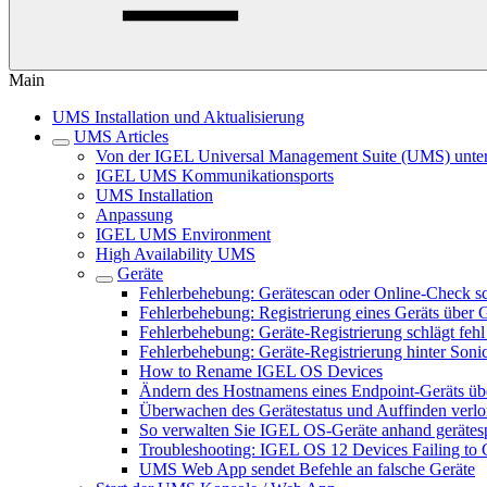
Main
UMS Installation und Aktualisierung
UMS Articles
Von der IGEL Universal Management Suite (UMS) unters
IGEL UMS Kommunikationsports
UMS Installation
Anpassung
IGEL UMS Environment
High Availability UMS
Geräte
Fehlerbehebung: Gerätescan oder Online-Check sc
Fehlerbehebung: Registrierung eines Geräts über 
Fehlerbehebung: Geräte-Registrierung schlägt feh
Fehlerbehebung: Geräte-Registrierung hinter Sonic
How to Rename IGEL OS Devices
Ändern des Hostnamens eines Endpoint-Geräts ü
Überwachen des Gerätestatus und Auffinden verl
So verwalten Sie IGEL OS-Geräte anhand gerätespe
Troubleshooting: IGEL OS 12 Devices Failing to 
UMS Web App sendet Befehle an falsche Geräte