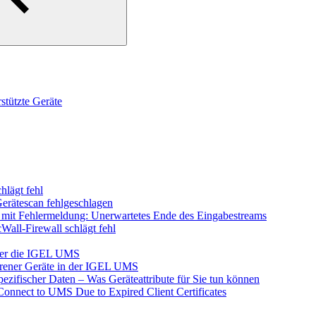
tützte Geräte
hlägt fehl
Gerätescan fehlgeschlagen
l mit Fehlermeldung: Unerwartetes Ende des Eingabestreams
Wall-Firewall schlägt fehl
ber die IGEL UMS
orener Geräte in der IGEL UMS
zifischer Daten – Was Geräteattribute für Sie tun können
Connect to UMS Due to Expired Client Certificates