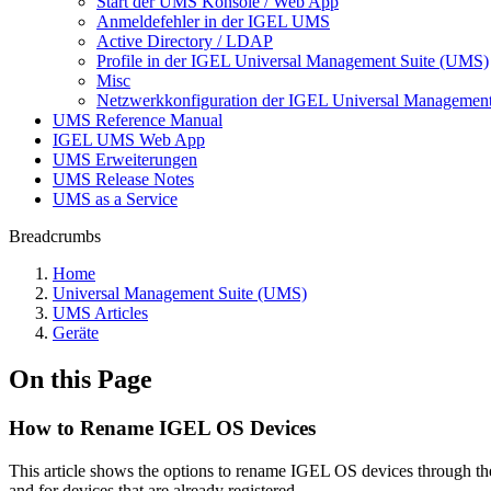
Start der UMS Konsole / Web App
Anmeldefehler in der IGEL UMS
Active Directory / LDAP
Profile in der IGEL Universal Management Suite (UMS)
Misc
Netzwerkkonfiguration der IGEL Universal Management
UMS Reference Manual
IGEL UMS Web App
UMS Erweiterungen
UMS Release Notes
UMS as a Service
Breadcrumbs
Home
Universal Management Suite (UMS)
UMS Articles
Geräte
On this Page
How to Rename IGEL OS Devices
This article shows the options to rename IGEL OS devices through the
and for devices that are already registered.