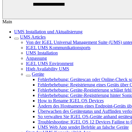
Main
UMS Installation und Aktualisierung
UMS Articles
Von der IGEL Universal Management Suite (UMS) unters
IGEL UMS Kommunikationsports
UMS Installation
Anpassung
IGEL UMS Environment
High Availability UMS
Geräte
Fehlerbehebung: Gerätescan oder Online-Check sc
Fehlerbehebung: Registrierung eines Geräts über 
Fehlerbehebung: Geräte-Registrierung schlägt feh
Fehlerbehebung: Geräte-Registrierung hinter Sonic
How to Rename IGEL OS Devices
Ändern des Hostnamens eines Endpoint-Geräts ü
Überwachen des Gerätestatus und Auffinden verl
So verwalten Sie IGEL OS-Geräte anhand gerätespe
Troubleshooting: IGEL OS 12 Devices Failing to 
UMS Web App sendet Befehle an falsche Geräte