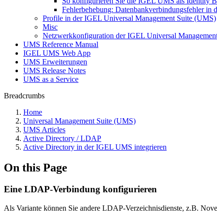
So konfigurieren Sie die IGEL UMS als Identity B
Fehlerbehebung: Datenbankverbindungsfehler in d
Profile in der IGEL Universal Management Suite (UMS)
Misc
Netzwerkkonfiguration der IGEL Universal Management
UMS Reference Manual
IGEL UMS Web App
UMS Erweiterungen
UMS Release Notes
UMS as a Service
Breadcrumbs
Home
Universal Management Suite (UMS)
UMS Articles
Active Directory / LDAP
Active Directory in der IGEL UMS integrieren
On this Page
Eine LDAP-Verbindung konfigurieren
Als Variante können Sie andere LDAP-Verzeichnisdienste, z.B. Nov