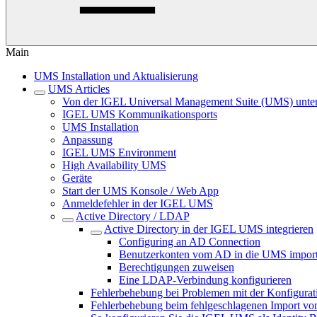
Main
UMS Installation und Aktualisierung
UMS Articles
Von der IGEL Universal Management Suite (UMS) unters
IGEL UMS Kommunikationsports
UMS Installation
Anpassung
IGEL UMS Environment
High Availability UMS
Geräte
Start der UMS Konsole / Web App
Anmeldefehler in der IGEL UMS
Active Directory / LDAP
Active Directory in der IGEL UMS integrieren
Configuring an AD Connection
Benutzerkonten vom AD in die UMS import
Berechtigungen zuweisen
Eine LDAP-Verbindung konfigurieren
Fehlerbehebung bei Problemen mit der Konfigurat
Fehlerbehebung beim fehlgeschlagenen Import von