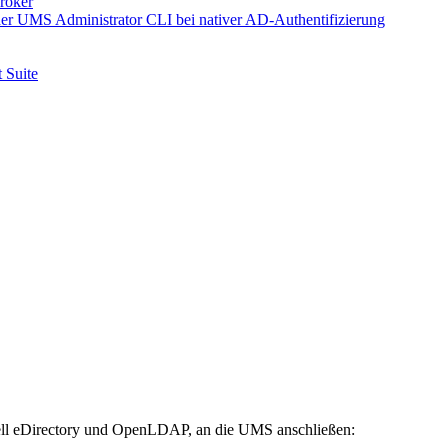
roker
er UMS Administrator CLI bei nativer AD-Authentifizierung
 Suite
ell eDirectory und OpenLDAP, an die UMS anschließen: