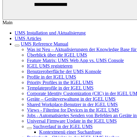
Main
UMS Installation und Aktualisierung
UMS Articles
UMS Reference Manual
Was ist Neu – Aktualisierungen der Knowledge Base f
Überblick über die IGEL UMS
Feature Matrix: UMS Web App vs. UMS Console
IGEL UMS registrieren
Benutzeroberfläche der UMS Konsole
Profile in der IGEL UMS
Priority Profiles in the IGEL UMS
Templateprofile in der IGEL UMS
Corporate Identity Customization (CIC) in der IGEL U
Geräte – Geräteverwaltung in der IGEL UMS
Shared Workplace-Benutzer in der IGEL UMS
Views - Filtering for Devices in the IGEL UMS
Jobs - Automatisiertes Senden von Befehlen an Geräte
Universal Firmware Update in the IGEL UMS
Suchverlauf in der IGEL UMS
Kontextmenü einer Suchanfrage