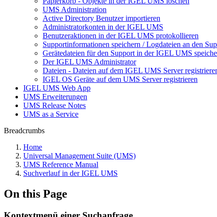
Papierkorb - Objekte in der IGEL UMS löschen
UMS Administration
Active Directory Benutzer importieren
Administratorkonten in der IGEL UMS
Benutzeraktionen in der IGEL UMS protokollieren
Supportinformationen speichern / Logdateien an den Sup
Gerätedateien für den Support in der IGEL UMS speiche
Der IGEL UMS Administrator
Dateien - Dateien auf dem IGEL UMS Server registriere
IGEL OS Geräte auf dem UMS Server registrieren
IGEL UMS Web App
UMS Erweiterungen
UMS Release Notes
UMS as a Service
Breadcrumbs
Home
Universal Management Suite (UMS)
UMS Reference Manual
Suchverlauf in der IGEL UMS
On this Page
Kontextmenü einer Suchanfrage