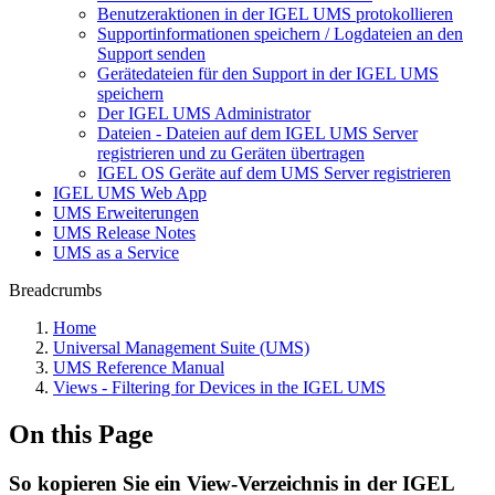
Benutzeraktionen in der IGEL UMS protokollieren
Supportinformationen speichern / Logdateien an den
Support senden
Gerätedateien für den Support in der IGEL UMS
speichern
Der IGEL UMS Administrator
Dateien - Dateien auf dem IGEL UMS Server
registrieren und zu Geräten übertragen
IGEL OS Geräte auf dem UMS Server registrieren
IGEL UMS Web App
UMS Erweiterungen
UMS Release Notes
UMS as a Service
Breadcrumbs
Home
Universal Management Suite (UMS)
UMS Reference Manual
Views - Filtering for Devices in the IGEL UMS
On this Page
So kopieren Sie ein View-Verzeichnis in der IGEL