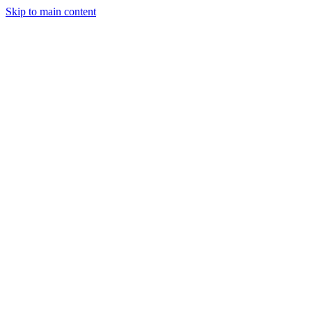
Skip to main content