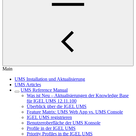
Main
UMS Installation und Aktualisierung
UMS Articles
UMS Reference Manual
Was ist Neu – Aktualisierungen der Knowledge Base
für IGEL UMS 12.11.100
Überblick über die IGEL UMS
Feature Matrix: UMS Web App vs. UMS Console
IGEL UMS registrieren
Benutzeroberfläche der UMS Konsole
Profile in der IGEL UMS
Priority Profiles in the IGEL UMS