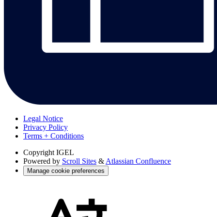
Legal Notice
Privacy Policy
Terms + Conditions
Copyright
IGEL
Powered by
Scroll Sites
&
Atlassian Confluence
Manage cookie preferences