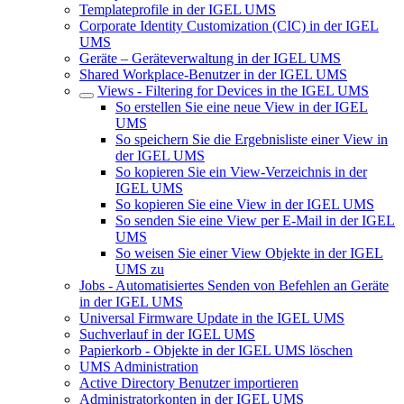
Templateprofile in der IGEL UMS
Corporate Identity Customization (CIC) in der IGEL
UMS
Geräte – Geräteverwaltung in der IGEL UMS
Shared Workplace-Benutzer in der IGEL UMS
Views - Filtering for Devices in the IGEL UMS
So erstellen Sie eine neue View in der IGEL
UMS
So speichern Sie die Ergebnisliste einer View in
der IGEL UMS
So kopieren Sie ein View-Verzeichnis in der
IGEL UMS
So kopieren Sie eine View in der IGEL UMS
So senden Sie eine View per E-Mail in der IGEL
UMS
So weisen Sie einer View Objekte in der IGEL
UMS zu
Jobs - Automatisiertes Senden von Befehlen an Geräte
in der IGEL UMS
Universal Firmware Update in the IGEL UMS
Suchverlauf in der IGEL UMS
Papierkorb - Objekte in der IGEL UMS löschen
UMS Administration
Active Directory Benutzer importieren
Administratorkonten in der IGEL UMS