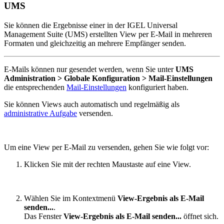
UMS
Sie können die Ergebnisse einer in der IGEL Universal
Management Suite (UMS) erstellten View per E-Mail in mehreren
Formaten und gleichzeitig an mehrere Empfänger senden.
E-Mails können nur gesendet werden, wenn Sie unter
UMS
Administration > Globale Konfiguration > Mail-Einstellungen
die entsprechenden
Mail-Einstellungen
konfiguriert haben.
Sie können Views auch automatisch und regelmäßig als
administrative Aufgabe
versenden.
Um eine View per E-Mail zu versenden, gehen Sie wie folgt vor:
Klicken Sie mit der rechten Maustaste auf eine View.
Wählen Sie im Kontextmenü
View-Ergebnis als E-Mail
senden...
.
Das Fenster
View-Ergebnis als E-Mail senden...
öffnet sich.