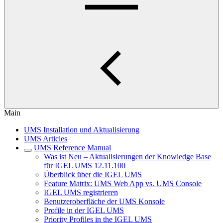
Main
UMS Installation und Aktualisierung
UMS Articles
UMS Reference Manual
Was ist Neu – Aktualisierungen der Knowledge Base
für IGEL UMS 12.11.100
Überblick über die IGEL UMS
Feature Matrix: UMS Web App vs. UMS Console
IGEL UMS registrieren
Benutzeroberfläche der UMS Konsole
Profile in der IGEL UMS
Priority Profiles in the IGEL UMS