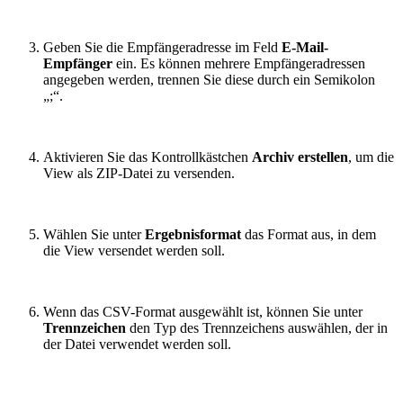
Geben Sie die Empfängeradresse im Feld
E-Mail-
Empfänger
ein. Es können mehrere Empfängeradressen
angegeben werden, trennen Sie diese durch ein Semikolon
„;“.
Aktivieren Sie das Kontrollkästchen
Archiv erstellen
, um die
View als ZIP-Datei zu versenden.
Wählen Sie unter
Ergebnisformat
das Format aus, in dem
die View versendet werden soll.
Wenn das CSV-Format ausgewählt ist, können Sie unter
Trennzeichen
den Typ des Trennzeichens auswählen, der in
der Datei verwendet werden soll.