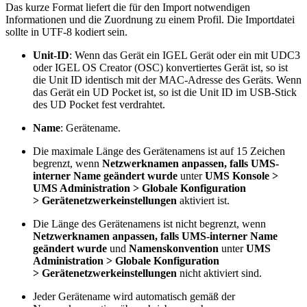
Das kurze Format liefert die für den Import notwendigen
Informationen und die Zuordnung zu einem Profil. Die Importdatei
sollte in UTF-8 kodiert sein.
Unit-ID
: Wenn das Gerät ein IGEL Gerät oder ein mit UDC3
oder IGEL OS Creator (OSC) konvertiertes Gerät ist, so ist
die Unit ID identisch mit der MAC-Adresse des Geräts. Wenn
das Gerät ein UD Pocket ist, so ist die Unit ID im USB-Stick
des UD Pocket fest verdrahtet.
Name
: Gerätename.
Die maximale Länge des Gerätenamens ist auf 15 Zeichen
begrenzt, wenn
Netzwerknamen anpassen, falls UMS-
interner Name geändert wurde
unter
UMS Konsole >
UMS Administration > Globale Konfiguration
> Gerätenetzwerkeinstellungen
aktiviert ist.
Die Länge des Gerätenamens ist nicht begrenzt, wenn
Netzwerknamen anpassen, falls UMS-interner Name
geändert wurde
und
Namenskonvention
unter
UMS
Administration > Globale Konfiguration
> Gerätenetzwerkeinstellungen
nicht aktiviert sind.
Jeder Gerätename wird automatisch gemäß der