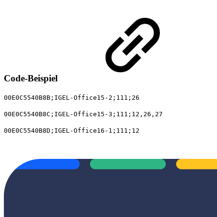
Code-Beispiel
00E0C5540B8B;IGEL-Office15-2;111;26
00E0C5540B8C;IGEL-Office15-3;111;12,26,27
00E0C5540B8D;IGEL-Office16-1;111;12