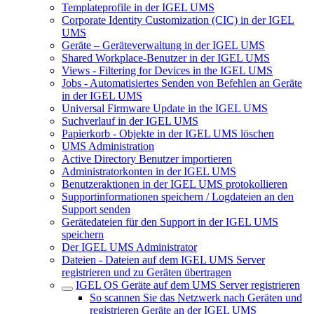
Templateprofile in der IGEL UMS
Corporate Identity Customization (CIC) in der IGEL
UMS
Geräte – Geräteverwaltung in der IGEL UMS
Shared Workplace-Benutzer in der IGEL UMS
Views - Filtering for Devices in the IGEL UMS
Jobs - Automatisiertes Senden von Befehlen an Geräte
in der IGEL UMS
Universal Firmware Update in the IGEL UMS
Suchverlauf in der IGEL UMS
Papierkorb - Objekte in der IGEL UMS löschen
UMS Administration
Active Directory Benutzer importieren
Administratorkonten in der IGEL UMS
Benutzeraktionen in der IGEL UMS protokollieren
Supportinformationen speichern / Logdateien an den
Support senden
Gerätedateien für den Support in der IGEL UMS
speichern
Der IGEL UMS Administrator
Dateien - Dateien auf dem IGEL UMS Server
registrieren und zu Geräten übertragen
IGEL OS Geräte auf dem UMS Server registrieren
So scannen Sie das Netzwerk nach Geräten und
registrieren Geräte an der IGEL UMS