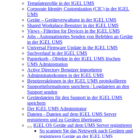
Templateprofile in der IGEL UMS
Corporate Identity Customization (CIC) in der IGEL
UMS
Geräte – Geräteverwaltung in der IGEL UMS
Shared Workplace-Benutzer in der IGEL UMS
Views - Filtering for Devices in the IGEL UMS
Jobs - Automatisiertes Senden von Befehlen an Geräte
in der IGEL UMS
Universal Firmware Update in the IGEL UMS
Suchverlauf in der IGEL UMS
Papierkorb - Objekte in der IGEL UMS löschen
UMS Administration
Active Directory Benutzer importieren
Administratorkonten in der IGEL UMS
Benutzeraktionen in der IGEL UMS protokollieren
Supportinformationen speichern / Logdateien an den
Support senden
Gerätedateien für den Support in der IGEL UMS
speichern
Der IGEL UMS Administrator
Dateien - Dateien auf dem IGEL UMS Server
registrieren und zu Geräten übertragen
IGEL OS Geräte auf dem UMS Server registrieren
So scannen Sie das Netzwerk nach Geräten und
registrieren Geräte an der IGEL UMS