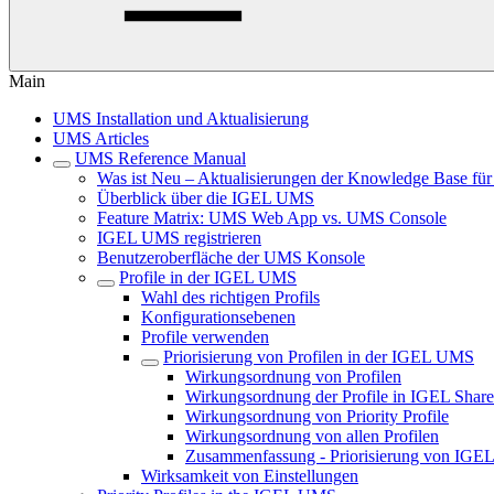
Main
UMS Installation und Aktualisierung
UMS Articles
UMS Reference Manual
Was ist Neu – Aktualisierungen der Knowledge Base f
Überblick über die IGEL UMS
Feature Matrix: UMS Web App vs. UMS Console
IGEL UMS registrieren
Benutzeroberfläche der UMS Konsole
Profile in der IGEL UMS
Wahl des richtigen Profils
Konfigurationsebenen
Profile verwenden
Priorisierung von Profilen in der IGEL UMS
Wirkungsordnung von Profilen
Wirkungsordnung der Profile in IGEL Shar
Wirkungsordnung von Priority Profile
Wirkungsordnung von allen Profilen
Zusammenfassung - Priorisierung von IGE
Wirksamkeit von Einstellungen