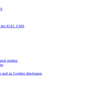
MS
 in der IGEL UMS
port senden
rn
n und zu Geräten übertragen