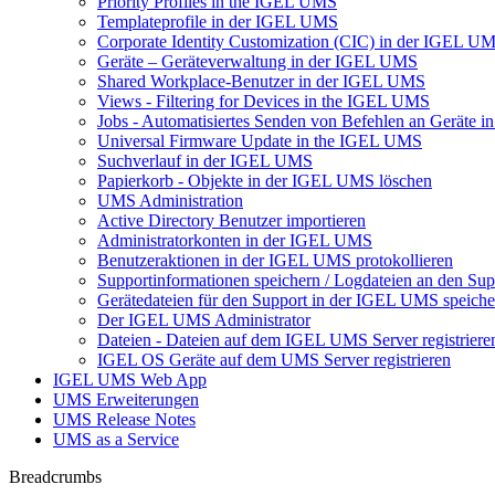
Priority Profiles in the IGEL UMS
Templateprofile in der IGEL UMS
Corporate Identity Customization (CIC) in der IGEL U
Geräte – Geräteverwaltung in der IGEL UMS
Shared Workplace-Benutzer in der IGEL UMS
Views - Filtering for Devices in the IGEL UMS
Jobs - Automatisiertes Senden von Befehlen an Geräte
Universal Firmware Update in the IGEL UMS
Suchverlauf in der IGEL UMS
Papierkorb - Objekte in der IGEL UMS löschen
UMS Administration
Active Directory Benutzer importieren
Administratorkonten in der IGEL UMS
Benutzeraktionen in der IGEL UMS protokollieren
Supportinformationen speichern / Logdateien an den Sup
Gerätedateien für den Support in der IGEL UMS speiche
Der IGEL UMS Administrator
Dateien - Dateien auf dem IGEL UMS Server registriere
IGEL OS Geräte auf dem UMS Server registrieren
IGEL UMS Web App
UMS Erweiterungen
UMS Release Notes
UMS as a Service
Breadcrumbs