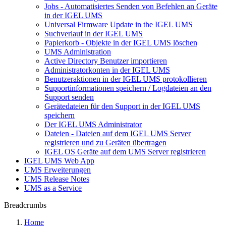
Jobs - Automatisiertes Senden von Befehlen an Geräte
in der IGEL UMS
Universal Firmware Update in the IGEL UMS
Suchverlauf in der IGEL UMS
Papierkorb - Objekte in der IGEL UMS löschen
UMS Administration
Active Directory Benutzer importieren
Administratorkonten in der IGEL UMS
Benutzeraktionen in der IGEL UMS protokollieren
Supportinformationen speichern / Logdateien an den
Support senden
Gerätedateien für den Support in der IGEL UMS
speichern
Der IGEL UMS Administrator
Dateien - Dateien auf dem IGEL UMS Server
registrieren und zu Geräten übertragen
IGEL OS Geräte auf dem UMS Server registrieren
IGEL UMS Web App
UMS Erweiterungen
UMS Release Notes
UMS as a Service
Breadcrumbs
Home