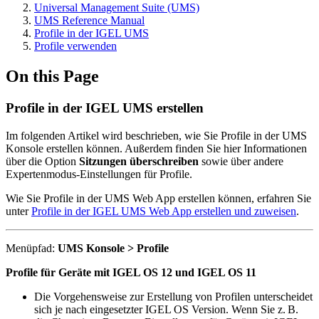
Universal Management Suite (UMS)
UMS Reference Manual
Profile in der IGEL UMS
Profile verwenden
On this Page
Profile in der IGEL UMS erstellen
Im folgenden Artikel wird beschrieben, wie Sie Profile in der UMS
Konsole erstellen können. Außerdem finden Sie hier Informationen
über die Option
Sitzungen überschreiben
sowie über andere
Expertenmodus-Einstellungen für Profile.
Wie Sie Profile in der UMS Web App erstellen können, erfahren Sie
unter
Profile in der IGEL UMS Web App erstellen und zuweisen
.
Menüpfad:
UMS Konsole > Profile
Profile für Geräte mit IGEL OS 12 und IGEL OS 11
Die Vorgehensweise zur Erstellung von Profilen unterscheidet
sich je nach eingesetzter IGEL OS Version. Wenn Sie z. B.