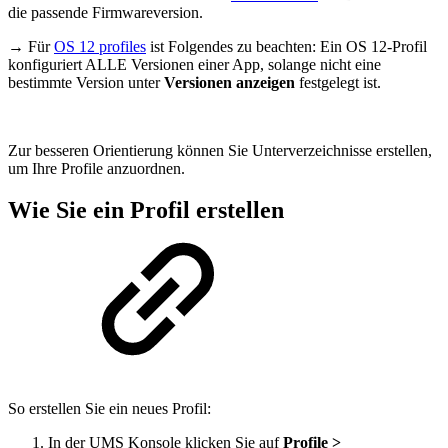
die passende Firmwareversion.
→ Für
OS 12 profiles
ist Folgendes zu beachten:
Ein OS 12-Profil
konfiguriert ALLE Versionen einer App,
solange nicht eine
bestimmte Version unter
Versionen anzeigen
festgelegt ist.
Zur besseren Orientierung können Sie Unterverzeichnisse erstellen,
um Ihre Profile anzuordnen.
Wie Sie ein Profil erstellen
So erstellen Sie ein neues Profil:
In der UMS Konsole klicken Sie auf
Profile >