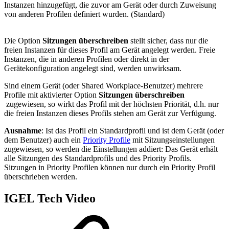
Instanzen hinzugefügt, die zuvor am Gerät oder durch Zuweisung
von anderen Profilen definiert wurden. (Standard)
Die Option
Sitzungen überschreiben
stellt sicher, dass nur die
freien Instanzen für dieses Profil am Gerät angelegt werden. Freie
Instanzen, die in anderen Profilen oder direkt in der
Gerätekonfiguration angelegt sind, werden unwirksam.
Sind einem Gerät (oder Shared Workplace-Benutzer) mehrere
Profile mit aktivierter Option
Sitzungen überschreiben
zugewiesen, so wirkt das Profil mit der höchsten Priorität, d.h. nur
die freien Instanzen dieses Profils stehen am Gerät zur Verfügung.
Ausnahme
: Ist das Profil ein Standardprofil und ist dem Gerät (oder
dem Benutzer) auch ein
Priority Profile
mit Sitzungseinstellungen
zugewiesen, so werden die Einstellungen addiert: Das Gerät erhält
alle Sitzungen des Standardprofils und des Priority Profils.
Sitzungen in Priority Profilen können nur durch ein Priority Profil
überschrieben werden.
IGEL Tech Video