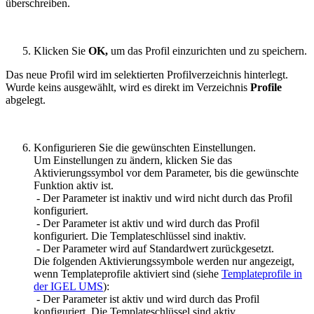
überschreiben.
Klicken Sie
OK,
um das Profil einzurichten und zu speichern.
Das neue Profil wird im selektierten Profilverzeichnis hinterlegt.
Wurde keins ausgewählt, wird es direkt im Verzeichnis
Profile
abgelegt.
Konfigurieren Sie die gewünschten Einstellungen.
Um Einstellungen zu ändern, klicken Sie das
Aktivierungssymbol vor dem Parameter, bis die gewünschte
Funktion aktiv ist.
- Der Parameter ist inaktiv und wird nicht durch das Profil
konfiguriert.
- Der Parameter ist aktiv und wird durch das Profil
konfiguriert. Die Templateschlüssel sind inaktiv.
- Der Parameter wird auf Standardwert zurückgesetzt.
Die folgenden Aktivierungssymbole werden nur angezeigt,
wenn Templateprofile aktiviert sind (siehe
Templateprofile in
der IGEL UMS
):
- Der Parameter ist aktiv und wird durch das Profil
konfiguriert. Die Templateschlüssel sind aktiv.