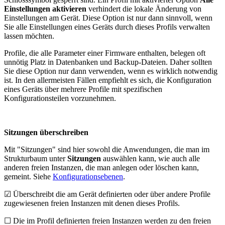
Einstellungen aktivieren
verhindert die lokale Änderung von
Einstellungen am Gerät. Diese Option ist nur dann sinnvoll, wenn
Sie alle Einstellungen eines Geräts durch dieses Profils verwalten
lassen möchten.
Profile, die alle Parameter einer Firmware enthalten, belegen oft
unnötig Platz in Datenbanken und Backup-Dateien. Daher sollten
Sie diese Option nur dann verwenden, wenn es wirklich notwendig
ist. In den allermeisten Fällen empfiehlt es sich, die Konfiguration
eines Geräts über mehrere Profile mit spezifischen
Konfigurationsteilen vorzunehmen.
Sitzungen überschreiben
Mit "Sitzungen" sind hier sowohl die Anwendungen, die man im
Strukturbaum unter
Sitzungen
auswählen kann, wie auch alle
anderen freien Instanzen, die man anlegen oder löschen kann,
gemeint. Siehe
Konfigurationsebenen
.
☑ Überschreibt die am Gerät definierten oder über andere Profile
zugewiesenen freien Instanzen mit denen dieses Profils.
☐ Die im Profil definierten freien Instanzen werden zu den freien