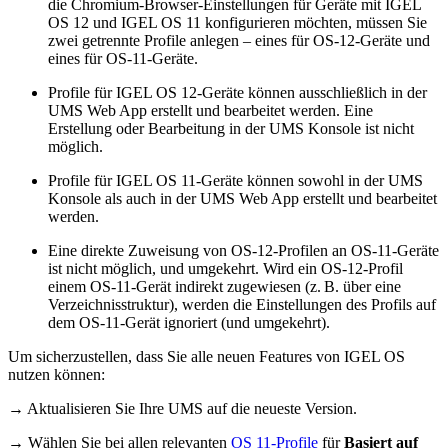
die Chromium-Browser-Einstellungen für Geräte mit IGEL
OS 12 und IGEL OS 11 konfigurieren möchten, müssen Sie
zwei getrennte Profile anlegen – eines für OS-12-Geräte und
eines für OS-11-Geräte.
Profile für IGEL OS 12-Geräte können ausschließlich in der
UMS Web App erstellt und bearbeitet werden. Eine
Erstellung oder Bearbeitung in der UMS Konsole ist nicht
möglich.
Profile für IGEL OS 11-Geräte können sowohl in der UMS
Konsole als auch in der UMS Web App erstellt und bearbeitet
werden.
Eine direkte Zuweisung von OS-12-Profilen an OS-11-Geräte
ist nicht möglich, und umgekehrt. Wird ein OS-12-Profil
einem OS-11-Gerät indirekt zugewiesen (z. B. über eine
Verzeichnisstruktur), werden die Einstellungen des Profils auf
dem OS-11-Gerät ignoriert (und umgekehrt).
Um sicherzustellen, dass Sie alle neuen Features von IGEL OS
nutzen können:
→ Aktualisieren Sie Ihre UMS auf die neueste Version.
→ Wählen Sie bei allen relevanten
OS 11-Profile
für
Basiert auf