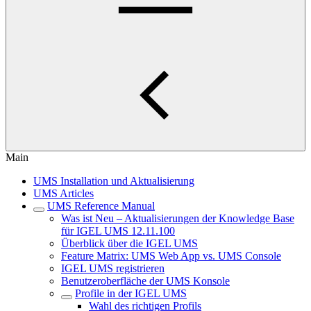
Main
UMS Installation und Aktualisierung
UMS Articles
UMS Reference Manual
Was ist Neu – Aktualisierungen der Knowledge Base
für IGEL UMS 12.11.100
Überblick über die IGEL UMS
Feature Matrix: UMS Web App vs. UMS Console
IGEL UMS registrieren
Benutzeroberfläche der UMS Konsole
Profile in der IGEL UMS
Wahl des richtigen Profils