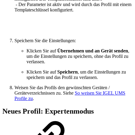
- Der Parameter ist aktiv und wird durch das Profil mit einem
Templateschlüssel konfiguriert.
Speichern Sie die Einstellungen:
Klicken Sie auf
Übernehmen und an Gerät senden
,
um die Einstellungen zu speichern, ohne das Profil zu
verlassen.
Klicken Sie auf
Speichern
, um die Einstellungen zu
speichern und das Profil zu verlassen.
Weisen Sie das Profils den gewünschten Geräten /
Geräteverzeichnissen zu. Siehe
So weisen Sie IGEL UMS
Profile zu
.
Neues Profil: Expertenmodus