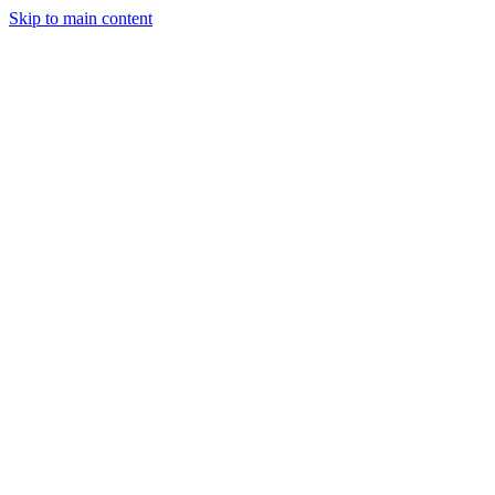
Skip to main content