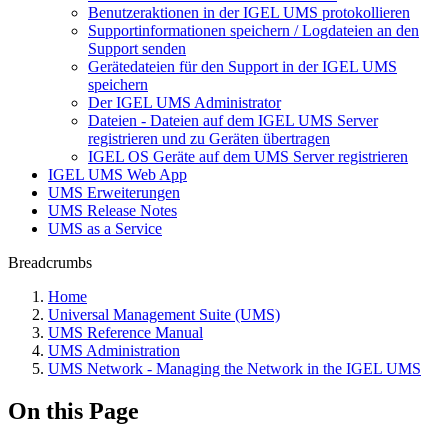
Benutzeraktionen in der IGEL UMS protokollieren
Supportinformationen speichern / Logdateien an den
Support senden
Gerätedateien für den Support in der IGEL UMS
speichern
Der IGEL UMS Administrator
Dateien - Dateien auf dem IGEL UMS Server
registrieren und zu Geräten übertragen
IGEL OS Geräte auf dem UMS Server registrieren
IGEL UMS Web App
UMS Erweiterungen
UMS Release Notes
UMS as a Service
Breadcrumbs
Home
Universal Management Suite (UMS)
UMS Reference Manual
UMS Administration
UMS Network - Managing the Network in the IGEL UMS
On this Page