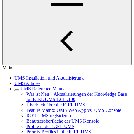
Main
UMS Installation und Aktualisierung
UMS Articles
UMS Reference Manual
Was ist Neu – Aktualisierungen der Knowledge Base
für IGEL UMS 12.11.100
Überblick über die IGEL UMS
Feature Matrix: UMS Web App vs. UMS Console
IGEL UMS registrieren
Benutzeroberfläche der UMS Konsole
Profile in der IGEL UMS
Priority Profiles in the IGEL UMS