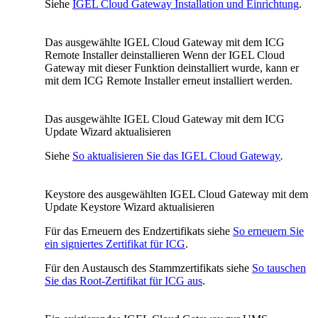
Siehe
IGEL Cloud Gateway Installation und Einrichtung
.
Das ausgewählte IGEL Cloud Gateway mit dem ICG
Remote Installer deinstallieren Wenn der IGEL Cloud
Gateway mit dieser Funktion deinstalliert wurde, kann er
mit dem ICG Remote Installer erneut installiert werden.
Das ausgewählte IGEL Cloud Gateway mit dem ICG
Update Wizard aktualisieren
Siehe
So aktualisieren Sie das IGEL Cloud Gateway
.
Keystore des ausgewählten IGEL Cloud Gateway mit dem
Update Keystore Wizard aktualisieren
Für das Erneuern des Endzertifikats siehe
So erneuern Sie
ein signiertes Zertifikat für ICG
.
Für den Austausch des Stammzertifikats siehe
So tauschen
Sie das Root-Zertifikat für ICG aus
.