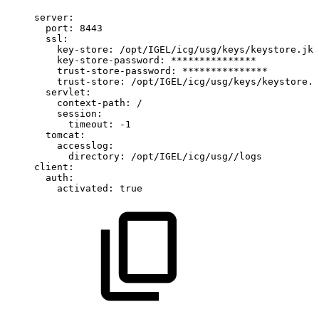
server:
port:
8443
ssl:
key-store:
/opt/IGEL/icg/usg/keys/keystore.jks
key-store-password:
***************
trust-store-password:
***************
trust-store:
/opt/IGEL/icg/usg/keys/keystore.j
servlet:
context-path:
/
session:
timeout:
-1
tomcat:
accesslog:
directory:
/opt/IGEL/icg/usg//logs
client:
auth:
activated:
true