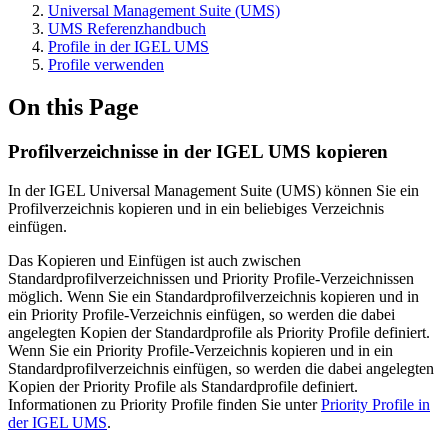
Universal Management Suite (UMS)
UMS Referenzhandbuch
Profile in der IGEL UMS
Profile verwenden
On this Page
Profilverzeichnisse in der IGEL UMS kopieren
In der IGEL Universal Management Suite (UMS) können Sie ein
Profilverzeichnis kopieren und in ein beliebiges Verzeichnis
einfügen.
Das Kopieren und Einfügen ist auch zwischen
Standardprofilverzeichnissen und Priority Profile-Verzeichnissen
möglich. Wenn Sie ein Standardprofilverzeichnis kopieren und in
ein Priority Profile-Verzeichnis einfügen, so werden die dabei
angelegten Kopien der Standardprofile als Priority Profile definiert.
Wenn Sie ein Priority Profile-Verzeichnis kopieren und in ein
Standardprofilverzeichnis einfügen, so werden die dabei angelegten
Kopien der Priority Profile als Standardprofile definiert.
Informationen zu Priority Profile finden Sie unter
Priority Profile in
der IGEL UMS
.