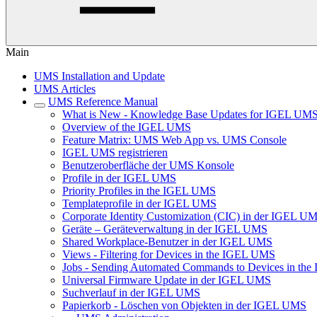
Main
UMS Installation and Update
UMS Articles
UMS Reference Manual
What is New - Knowledge Base Updates for IGEL UMS
Overview of the IGEL UMS
Feature Matrix: UMS Web App vs. UMS Console
IGEL UMS registrieren
Benutzeroberfläche der UMS Konsole
Profile in der IGEL UMS
Priority Profiles in the IGEL UMS
Templateprofile in der IGEL UMS
Corporate Identity Customization (CIC) in der IGEL U
Geräte – Geräteverwaltung in der IGEL UMS
Shared Workplace-Benutzer in der IGEL UMS
Views - Filtering for Devices in the IGEL UMS
Jobs - Sending Automated Commands to Devices in th
Universal Firmware Update in der IGEL UMS
Suchverlauf in der IGEL UMS
Papierkorb - Löschen von Objekten in der IGEL UMS