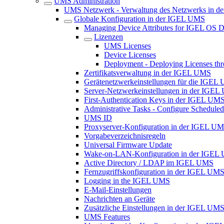
UMS Administration
UMS Netzwerk - Verwaltung des Netzwerks in 
Globale Konfiguration in der IGEL UMS
Managing Device Attributes for IGEL OS 
Lizenzen
UMS Licenses
Device Licenses
Deployment - Deploying Licenses t
Zertifikatsverwaltung in der IGEL UMS
Gerätenetzwerkeinstellungen für die IGEL
Server-Netzwerkeinstellungen in der IGE
First-Authentication Keys in der IGEL UM
Administrative Tasks - Configure Schedule
UMS ID
Proxyserver-Konfiguration in der IGEL U
Vorgabeverzeichnisregeln
Universal Firmware Update
Wake-on-LAN-Konfiguration in der IGEL
Active Directory / LDAP im IGEL UMS
Fernzugriffskonfiguration in der IGEL UM
Logging in the IGEL UMS
E-Mail-Einstellungen
Nachrichten an Geräte
Zusätzliche Einstellungen in der IGEL UM
UMS Features